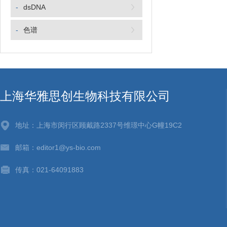
-
dsDNA
-
色谱
上海华雅思创生物科技有限公司
地址：上海市闵行区顾戴路2337号维璟中心G幢19C2
邮箱：editor1@ys-bio.com
传真：021-64091883