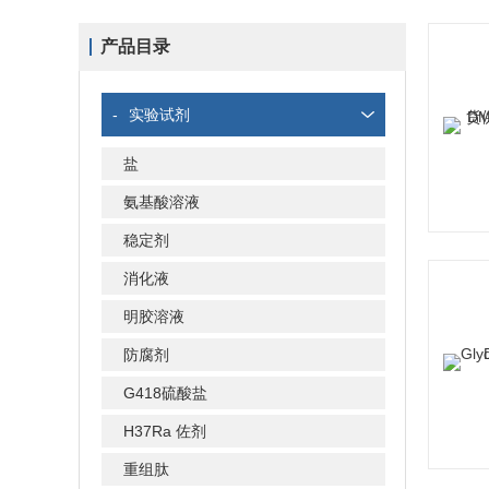
产品目录
-
实验试剂
盐
氨基酸溶液
稳定剂
消化液
明胶溶液
防腐剂
G418硫酸盐
H37Ra 佐剂
重组肽