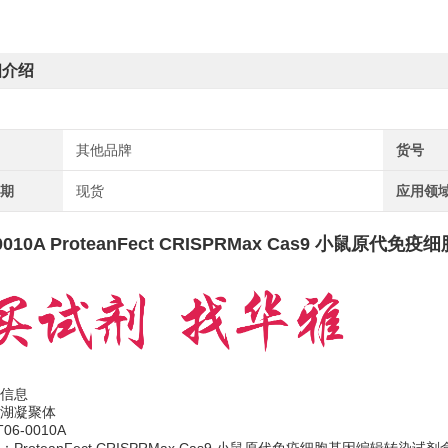
细介绍
其他品牌
货号
周期
现货
应用领
-0010A ProteanFect CRISPRMax Cas9 小鼠
信息
湖凝聚体
06-0010A