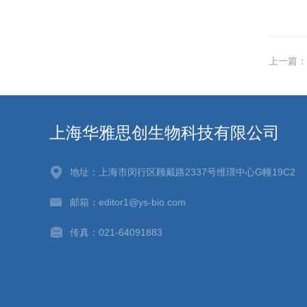
上一篇：
上海华雅思创生物科技有限公司
地址：上海市闵行区顾戴路2337号维璟中心G幢19C2
邮箱：editor1@ys-bio.com
传真：021-64091883