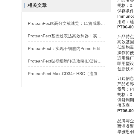
产品名称：
相关文章
规格：0.
保存条件：Re
Immun
用途：适
ProteanFect®高分文献速览：11篇成果覆盖多种原代细胞
PT06-0
ProteanFect基因过表达高效利器！实用攻略全公开
产品特点
高效基因编
低细胞毒
ProteanFect：实现干细胞内Prime Editor等多种基因编辑器高效递送
操作简便
适用性广
ProteanFect贴壁细胞转染攻略|LX2转染操作protocol
即用型设
创新技术
ProteanFect Max-CD34+ HSC（造血干细胞）转染操作全攻略
订购信息
产品名称：
货号：PT
规格：0.
供货周期
供应商：
PT06-0
品牌与企
西湖凝
华雅思创