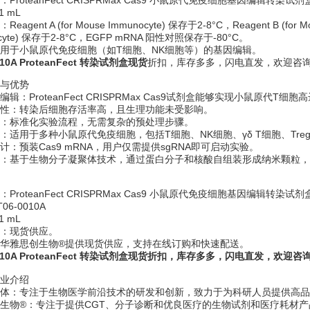
ProteanFect CRISPRMax Cas9 小鼠原代免疫细胞基因编辑转染试剂
1 mL
agent A (for Mouse Immunocyte) 保存于2-8°C，Reagent B (for Mo
ocyte) 保存于2-8°C，EGFP mRNA 阳性对照保存于-80°C。
用于小鼠原代免疫细胞（如T细胞、NK细胞等）的基因编辑。
010A ProteanFect 转染试剂盒现货
折扣，库存多多，闪电直发，欢迎咨
与优势
辑：ProteanFect CRISPRMax Cas9试剂盒能够实现小鼠原代T细
性：转染后细胞存活率高，且生理功能未受影响。
：标准化实验流程，无需复杂的预处理步骤。
：适用于多种小鼠原代免疫细胞，包括T细胞、NK细胞、γδ T细胞、Tre
计：预装Cas9 mRNA，用户仅需提供sgRNA即可启动实验。
：基于生物分子凝聚体技术，通过蛋白分子和核酸自组装形成纳米颗粒，
ProteanFect CRISPRMax Cas9 小鼠原代免疫细胞基因编辑转染试剂
06-0010A
1 mL
：现货供应。
华雅思创生物®提供现货供应，支持在线订购和快速配送。
010A ProteanFect 转染试剂盒现货
折扣，库存多多，闪电直发，欢迎咨
业介绍
聚体：专注于生物医学前沿技术的研发和创新，致力于为科研人员提供高品
生物®：专注于提供CGT、分子诊断和优良医疗的生物试剂和医疗耗材