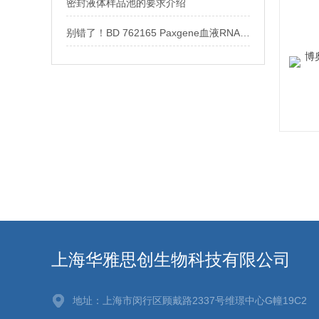
密封液体样品池的要求介绍
别错了！BD 762165 Paxgene血液RNA管是这样用
上海华雅思创生物科技有限公司
地址：上海市闵行区顾戴路2337号维璟中心G幢19C2