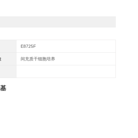
E8725F
途
间充质干细胞培养
养基