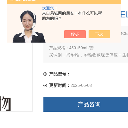
欢迎您！
E8725F HY STE
来自局域网的朋友！有什么可以帮
助您的吗？
简要描述：
产品名称：E8725F HY STEM
产品货号：E8725F
产品规格：450+50mL/套
买试剂，找华雅，华雅收藏现货供应：生
dmso，origen冻存液，origen冻存袋，
产品型号：
更新时间：
2025-05-08
产品咨询