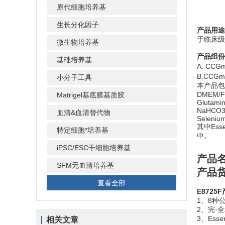
原代细胞培养基
生长分化因子
产品用途
于临床级
微生物培养基
产品组份
基础培养基
A. CCG
B.CCG
小分子工具
本产品包
DMEM/F
Matrigel基底膜基质胶
Glutam
NaHC
血清&血清替代物
Selen
其中Ess
特定细胞*培养基
中。
iPSC/ESC干细胞培养基
产品
SFM无血清培养基
产品货
查看全部
E8725F
1、8种
2、完·全培
3、Ess
相关文章