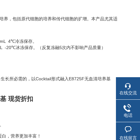
的培养，包括原代细胞的培养和传代细胞的扩增。本产品尤其适
 450mL 4℃冷冻保存。
添加物50mL -20℃冰冻保存。（反复冻融5次内不影响产品质量）
MSCs）生长所必需的，以Cocktail形式融入E8725F无血清培养基
在线交流
养基
现货折扣
电话
。
种微量蛋白，营养更加丰富！
在线留言