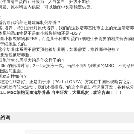
A（牛血清白蛋白）升级为：人白蛋白，升级不加价。
研发、原材料国内供应、可以确保中长期稳定供货。
：
适合原代培养还是建库制剂培养？
以培养，特别是针对原代培养，我们的这款培养基比市面上的无血清培养
体系的添加物是不是血小板裂解物还是FBS？
血小板裂解物和FBS，而是几十种重组蛋白+细胞生长需要的相关营养
于细胞生长的。
这个培养体系需不需要预包被培养瓶，如果需要，推荐哪种包被？
要预包被培养瓶。
细胞时生长周期大约是什么样子的？
～35h的倍增时间，2～4天换液一次。当然不同组织来源的MSC，不同
围区间里面。
间稳定性如何？
稳定性非常好。正是由于原（PALL+LONZA）方案在中国出现断货之
批间差有较大波动，我们才根据客户的这个痛点进行深度开发，各种成分
CELL MSC细胞无血清培养基
自主研发，大量现货，欢迎咨询！！！
品咨询