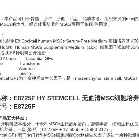
：
本产品可用于骨髓、脐带、脐血、胎盘、脂肪等各种组织来源的msc
MSCs的培养。经该体系培养的MSCs可用于临床 等用途。
：
mHuM® E8 Cocktail human MSCs Serum-Free Medium 基础培养基
mHuM® Human MSCs Supplement Medium（10x）细胞因子
括以下8种明确公开组份：
12 base Essential GFs
ine Transferrin
O3 Albumin
ium Insulin
ential GFs为十余种蛋白生长因子，是（mesenchymal stem cell, 
名称：
E8725F HY STEMCELL 无血清MSC细胞培
号：E8725F
产
品五大
特点：
公开明确基本组分，十余种MSCs生长必须蛋白，营养丰富，细胞生长优良
养基，一套顶3瓶（12-725F + 17-605E + 15950-017）。
ential GFs 我们专门针对MSCs细胞调配Cocktail生长因子多达十余