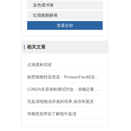
染色缓冲液
红细胞裂解液
查看全部
相关文章
点滴透析综述
贴壁细胞转染优选：ProteanFect转染试剂盒 现货代理
LONZA支原体检测试剂盒：准确定量，为细胞培养与生物制品提供可靠安全保障
无血清细胞冻存液的培养,保存和复苏
华雅思创带你了解胎牛血清