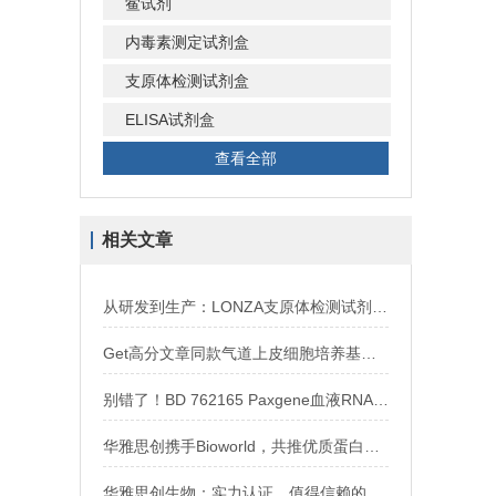
鲎试剂
内毒素测定试剂盒
支原体检测试剂盒
ELISA试剂盒
查看全部
相关文章
从研发到生产：LONZA支原体检测试剂盒在生物制药行业的广泛应用
Get高分文章同款气道上皮细胞培养基，买试剂，找华雅！
别错了！BD 762165 Paxgene血液RNA管是这样用
华雅思创携手Bioworld，共推优质蛋白与抗体，助力科研新突破
华雅思创生物：实力认证，值得信赖的OriGen中国授权代理商