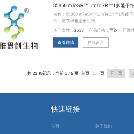
85850 mTeSR™1/mTeSR™1多能
名称：85850 mTeSR™1/mTeSR™1
剂，就在华雅思创生物
访问次数：
1533
产品价格：
面议
厂商
查看详情
在线留言
共 21 条记录，当前 1 / 5 页 首页 上一页
下一页
快速链接
首页
关于我们