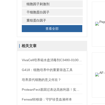
细胞因子刺激剂
干细胞蛋白因子
重组蛋白因子
查看全部
相关文章
VivaCell培养箱水盘消毒剂C3480-0100：100倍浓缩广谱抗菌
G418：细胞培养中的重要筛选工具
培养原代细胞的意义何在？
ProteanFect基因过表达高效利器！实用攻略全公开
Fenwal转移袋：守护珍贵血液样本