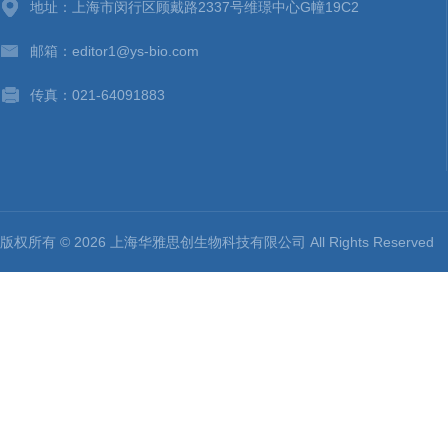
地址：上海市闵行区顾戴路2337号维璟中心G幢19C2
邮箱：editor1@ys-bio.com
传真：021-64091883
版权所有 © 2026 上海华雅思创生物科技有限公司 All Rights Reserv