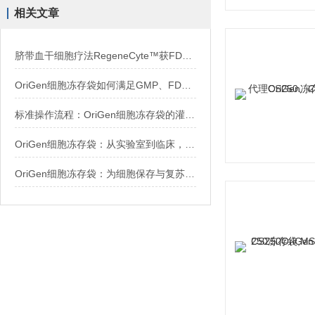
相关文章
脐带血干细胞疗法RegeneCyte™获FDA批准上市，这个东西很重要
OriGen细胞冻存袋如何满足GMP、FDA及ATMPs对生物样本库的存储要求
标准操作流程：OriGen细胞冻存袋的灌装、密封、标识、程序降温与液氮保存规范详解
OriGen细胞冻存袋：从实验室到临床，探索其在细胞治疗中的关键作用
OriGen细胞冻存袋：为细胞保存与复苏提供支持，推动生命科学发展