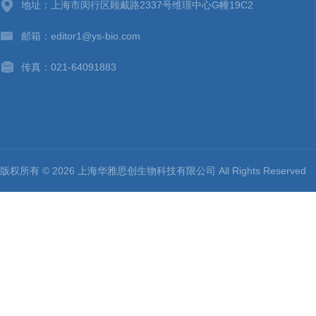
地址：上海市闵行区顾戴路2337号维璟中心G幢19C2
邮箱：editor1@ys-bio.com
传真：021-64091883
版权所有 © 2026 上海华雅思创生物科技有限公司 All Rights Reserv