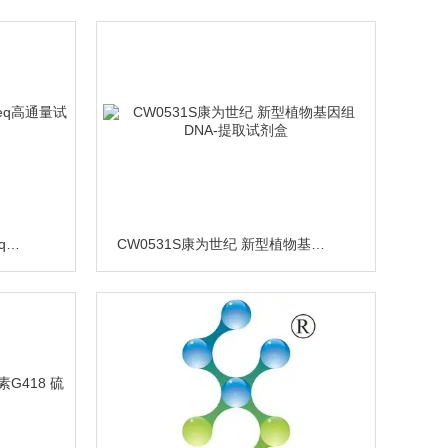
FC-420-1002Illumina MiniSeq高通量试剂盒 现货供应
CW0531S康为世纪 新型植物基因组DNA-提取试剂盒