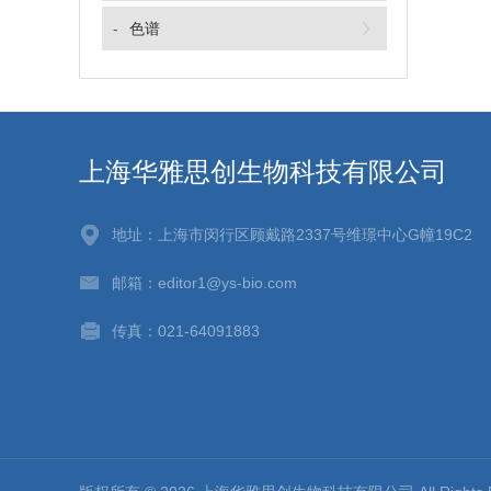
-
色谱
上海华雅思创生物科技有限公司
地址：上海市闵行区顾戴路2337号维璟中心G幢19C2
邮箱：editor1@ys-bio.com
传真：021-64091883