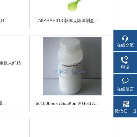
30-234-CR康宁 选择性抗生素G418 硫酸盐 现货
TAKARA 6013 载体克隆试剂盒 现货代理
在线交流
电话
在线留言
TAKARA T100A RetroNectin重组人纤粘连蛋白
50150Lonza SeaKem® Gold Agarose 黄金琼脂糖粉
微信扫一扫