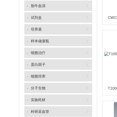
-
胎牛血清
-
试剂盒
-
培养基
-
样本储液瓶
-
细胞治疗
-
蛋白因子
-
细胞培养
-
分子生物
-
实验耗材
-
科研采血管