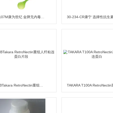
CW2107M康为世纪 金牌无内毒素质粒大提试剂
T100BTakara RetroNectin重组人纤粘连蛋白片段