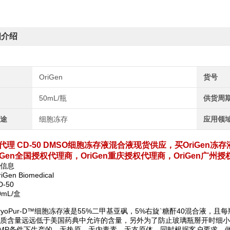
细介绍
OriGen
货号
50mL/瓶
供货周
用途
细胞冻存
应用领
en代理 CD-50 DMSO细胞冻存液混合液
现货供应，买OriGen冻存
iGen全国授权代理商，OriGen重庆授权代理商，OriGen广
信息
Gen Biomedical
-50
mL/盒
ryoPur-D™细胞冻存液是55%二甲基亚砜，5%右旋`糖酐40混合液，
杂质含量远远低于美国药典中允许的含量，另外为了防止玻璃瓶掰开时细
MP条件下生产的，无热原、无内毒素、无支原体，同时根据客户要求，