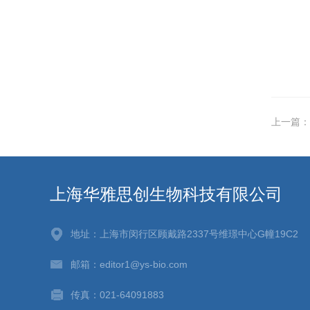
上一篇：
上海华雅思创生物科技有限公司
地址：上海市闵行区顾戴路2337号维璟中心G幢19C2
邮箱：editor1@ys-bio.com
传真：021-64091883