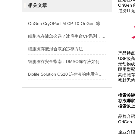
相关文章
OriGe
过滤且无
OriGen CryOPurTM CP-10-OriGen 冻存液 纯DMSO
细胞冻存液怎么选？冰启生命CP系列，从入门到旗舰一网打尽
细胞冻存液混合液的冻存方法
产品特点
USP级
细胞冻存安全指南：DMSO冻存液如何使用？
无动物成
即用型配
Biolife Solution CS10 冻存液的使用注意事项
高细胞存
密封无菌
搜索关键
存液哪家
搜索以上
品牌介绍
OriG
企业介绍