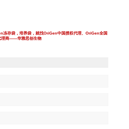
Gen冻存袋，培养袋，就找OriGen中国授权代理、OriGen全国
权代理商——华雅思创生物