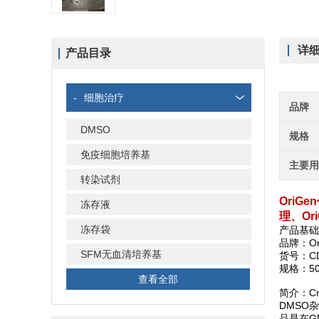
详
产品目录
-
细胞治疗
品牌
DMSO
规格
免疫细胞培养基
主要
转染试剂
OriG
冻存液
理、Or
冻存袋
产品基础
品牌：Ori
SFM无血清培养基
货号：CD
规格：50
查看全部
简介：
C
DMSO
品是在G