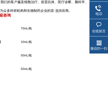
，我们的客户遍及细胞治疗、疫苗抗体、医疗诊断、脑科学、
为众多科研机构和生物制药企业的首·选供应商。
电话
迎咨询
70mL/瓶
在线留言
盒】
10mL/瓶
微信扫一扫
50mL/瓶
50mL/瓶