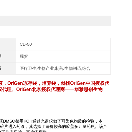
CD-50
期
现货
域
医疗卫生,生物产业,制药/生物制药,综合
液，OriGen冻存袋，培养袋，就找OriGen中国授权代
州授权代理、OriGen北京授权代理商——华雅思创生物
且每瓶DMSO都用KOH通过光谱仪做了可染色物质的检验，本
小碎片进入药液，其选择了造价较高的胶盖多计量药瓶。该产
做了活力实验、支原体检验。