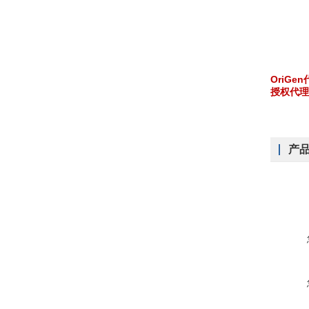
OriGe
授权代理
产