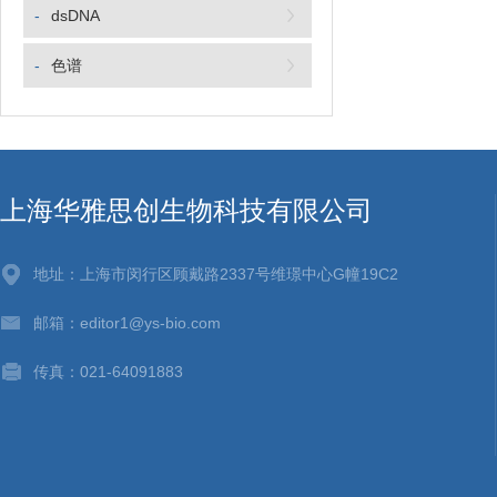
-
dsDNA
-
色谱
上海华雅思创生物科技有限公司
地址：上海市闵行区顾戴路2337号维璟中心G幢19C2
邮箱：editor1@ys-bio.com
传真：021-64091883