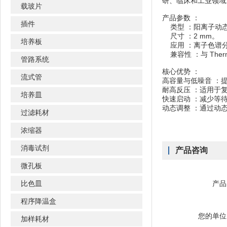
研、临床和工业领域
载玻片
产品参数 ：
插件
类型 ：阳离子动
尺寸 ：2 mm。
培养板
应用 ：离子色谱分
兼容性 ：与 Thermo
管路系统
核心优势 ：
流式管
高容量与低噪音 ：
耐高反压 ：适用于
培养皿
快速启动 ：减少等
动态调整 ：通过动
过滤耗材
浓缩器
消毒试剂
产品咨询
微孔板
比色皿
产品
程序降温盒
您的单位
加样耗材