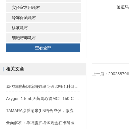
验证码
实验室常用耗材
冷冻保藏耗材
移液耗材
细胞培养耗材
查看全部
相关文章
上一篇：
2002887
原代细胞基因编辑效率突破80%！科研人的高效新选择
Axygen 1.5mL灭菌离心管MCT-150-C-S与非灭菌MCT-150-C区别及选型
TAMARA脂质纳米(LNP)合成仪，微流控0.2-30ml 包封率90% 科研级利器
全面解析：单细胞扩增试剂盒在准确医疗与疾病研究中的关键应用与优势