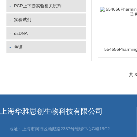
-
PCR上下游实验相关试剂
-
实验试剂
-
dsDNA
-
色谱
共 
上海华雅思创生物科技有限公司
地址：上海市闵行区顾戴路2337号维璟中心G幢19C2