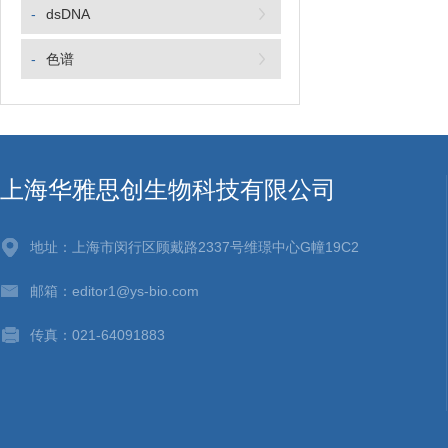
-
dsDNA
-
色谱
上海华雅思创生物科技有限公司
地址：上海市闵行区顾戴路2337号维璟中心G幢19C2
邮箱：editor1@ys-bio.com
传真：021-64091883