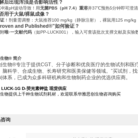
溶解后出现浑浊是否影响活性？
冲液pH波动导致！用
无菌PBS（pH 7.4）重溶
并37℃预热5分钟即可澄
能否用于大鼠/裸鼠成像？
证
！剂量需调整：大鼠推荐100 mg/kg（静脉注射），裸鼠用125 mg/
roven and Published®"如何验证？
附
唯·一文献代码
（如PP-LUCK001），输入可查该批次支撑文献及实验
生物® 简介
创生物®专注于提供CGT、分子诊断和优良医疗的生物试剂和医
、脑科学、合成生物、长寿研究和医美保健等领域。"买试剂，找
制体系，已成为众多科研机构和生物制药企业的优选供应商。
io LUCK-1G D-荧光素钾盐 现货供应
生物提供上千种生物试剂耗材，欢迎联系华雅思创生物咨询购买
品咨询