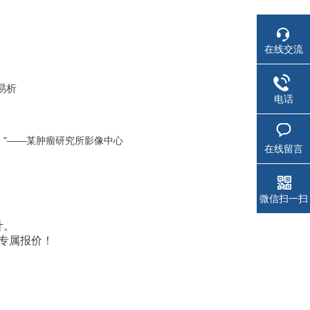
在线交流
易析
电话
灶！"——某肿瘤研究所影像中心
在线留言
微信扫一扫
计。
"专属报价！