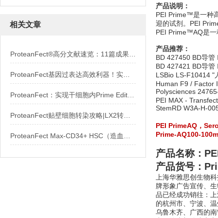
产品说明：
PEI Prime™
迎的试剂。PEI P
相关文章
PEI Prime™️AQ
产品推荐：
ProteanFect®高分文献速览：11篇成果覆盖多种原代细胞
BD 427450 BD导管 
BD 427421 BD导管 
ProteanFect基因过表达高效利器！实用攻略全公开
LSBio LS-F10414 
Human F9 / Factor I
Polysciences 2
ProteanFect：实现干细胞内Prime Editor等多种基因编辑器高效递送
PEI MAX - Transfect
StemRD W3A-H-00
ProteanFect贴壁细胞转染攻略|LX2转染操作protocol
PEI PrimeAQ，S
Prime-AQ100
ProteanFect Max-CD34+ HSC（造血干细胞）转染操作全攻略
产品名称：
PE
产品货号：Prim
上海华雅思创生物科
牌形象广告宣传、生
品已经成功销往：上
的杭州市、宁波、温
乌鲁木齐、广西的南