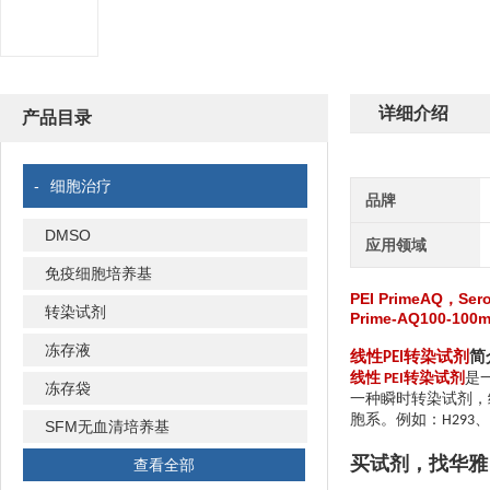
详细介绍
产品目录
-
细胞治疗
品牌
DMSO
应用领域
免疫细胞培养基
PEI PrimeAQ，S
转染试剂
Prime-AQ100
冻存液
线性
PEI
转染试剂
简
线性
PEI
转染试剂
是
冻存袋
一种瞬时转染试剂，
胞系
。例如：
H293
、
SFM无血清培养基
买试剂，找华雅
查看全部