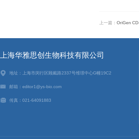
上一篇：
OriGen 
上海华雅思创生物科技有限公司
地址：上海市闵行区顾戴路2337号维璟中心G幢19C2
邮箱：editor1@ys-bio.com
传真：021-64091883