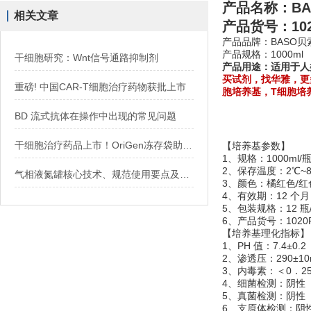
产品名称：
B
相关文章
产品货号：102
产品品牌：BASO贝
产品规格：1000ml
干细胞研究：Wnt信号通路抑制剂
产品用途：适用于人类C
买试剂，找华雅，更
重磅! 中国CAR-T细胞治疗药物获批上市
胞培养基，T细胞培
BD 流式抗体在操作中出现的常见问题
干细胞治疗药品上市！OriGen冻存袋助力MSC药物研发
【培养基参数】
1、规格：1000ml/
2、保存温度：2℃~
气相液氮罐核心技术、规范使用要点及设备选型推荐
3、颜色：橘红色/红
4、有效期：12 个月
5、包装规格：12 瓶
6、产品货号：1020P1
【培养基理化指标】
1、PH 值：7.4±0.2
2、渗透压：290±10m
3、内毒素：＜0．25E
4、细菌检测：阴性
5、真菌检测：阴性
6、支原体检测：阴