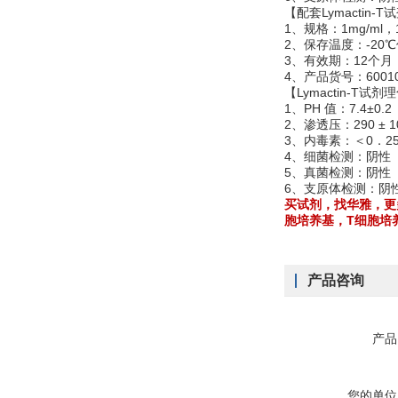
【配套Lymactin-
1、规格：1mg/ml，1
2、保存温度：-20
3、有效期：12个月
4、产品货号：6001
【Lymactin-T试
1、PH 值：7.4±0.2
2、渗透压：290 ± 1
3、内毒素：＜0．25E
4、细菌检测：阴性
5、真菌检测：阴性
6、支原体检测：阴
买试剂，找华雅，更
胞培养基，T细胞培
产品咨询
产品
您的单位