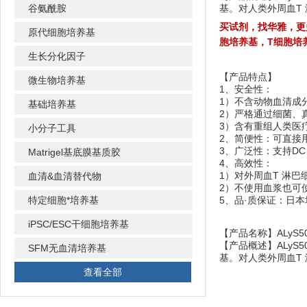
谷氨酰胺
基。对人类外周血T 
买试剂，找华雅，更
原代细胞培养基
胞培养基，T细胞培
生长分化因子
【产品特点】
微生物培养基
1、安全性：
1）不含动物血清成
基础培养基
2）严格通过细菌、
3）含有重组人类医
小分子工具
2、简便性：可直接
3、广泛性：支持DC、
Matrigel基底膜基质胶
4、高效性：
1）对外周血T 淋巴细
血清&血清替代物
2）不使用血浆也可
特定细胞*培养基
5、
品·质保证：日本
iPSC/ESC干细胞培养基
【产品名称】ALyS5
【产品概述】ALyS
SFM无血清培养基
基。对人类外周血T 
查看全部