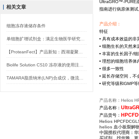
UltraGRO™-PUR
相关文章
指南进行病原体测试
产品介绍：
细胞冻存液储存条件
特征
单细胞扩增试剂盒：满足生物医学研究的需求
• 具有成本效益的非
• 细胞生长的天然
【ProteanFect】产品新知：西湖凝聚体实现人鼠双模型高效编辑
• 丰富的生长因子/
• 理想的细胞培养体
Biolife Solution CS10 冻存液的使用注意事项
• 很多一致性
• 延长存储空间，不
TAMARA脂质纳米(LNP)合成仪，微流控0.2-30ml 包封率90% 科研级利器
• 研究等级和GMP
产品名称：Helios 
UltraG
产品名称：
HPCFD
产品货号：
Helios HPCFDC
helios 血小板裂
中国授权代理商：华
买试剂，找华雅，更