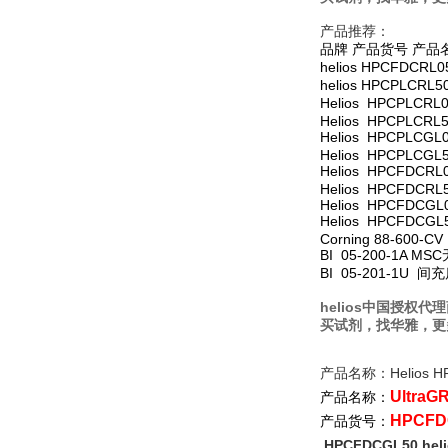
产品推荐：
品牌 产品货号 产品
helios HPCFDCRL
helios HPCPLCRL5
Helios HPCPLCRL
Helios HPCPLCRL
Helios HPCPLCGL0
Helios HPCPLCGL5
Helios HPCFDCRL0
Helios HPCFDCRL5
Helios HPCFDCGL0
Helios HPCFDCGL5
Corning 88-600-CV
BI 05-200-1A MSC
BI 05-201-1U
间充
helios中国授权
买试剂，找华雅，更
产品名称：Helios 
UltraG
产品名称：
HPCFD
产品货号：
HPCFDCGL50 h