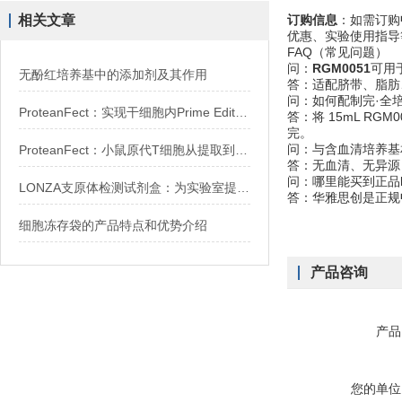
相关文章
订购信息
：如需订购
优惠、实验使用指导
FAQ（常见问题）
问：
RGM0051
可用
无酚红培养基中的添加剂及其作用
答：适配脐带、脂肪
问：如何配制完·全
ProteanFect：实现干细胞内Prime Editor等多种基因编辑器高效递送
答：将 15mL RG
完。
问：与含血清培养基
ProteanFect：小鼠原代T细胞从提取到转染全流程攻略
答：无血清、无异源
问：哪里能买到正品
LONZA支原体检测试剂盒：为实验室提供可靠的支原体检测方案
答：华雅思创是正规
细胞冻存袋的产品特点和优势介绍
产品咨询
产品
您的单位