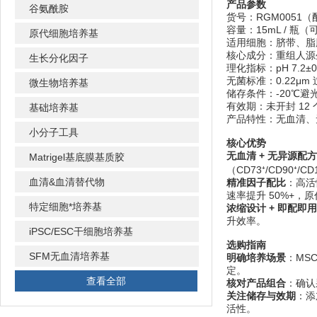
产品参数
谷氨酰胺
货号：RGM0051（
容量：15mL / 瓶（
原代细胞培养基
适用细胞：脐带、脂
核心成分：重组人源
生长分化因子
理化指标：pH 7.2±
无菌标准：0.22μm
微生物培养基
储存条件：-20℃避
有效期：未开封 12
基础培养基
产品特性：无血清、
小分子工具
核心优势
无血清 + 无异源配方
Matrigel基底膜基质胶
（CD73⁺/CD90⁺
血清&血清替代物
精准因子配比
：高活
速率提升 50%+，原
特定细胞*培养基
浓缩设计 + 即配即用
升效率。
iPSC/ESC干细胞培养基
选购指南
SFM无血清培养基
明确培养场景
：MS
定。
查看全部
核对产品组合
：确认
关注储存与效期
：添
活性。