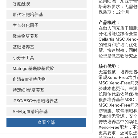
适用细胞：来源于骨
谷氨酰胺
培养板要求：无需包
保质期：12个月
原代细胞培养基
产品概述：
生长分化因子
在做人间充质干细胞培
分化潜能也跟着变差
微生物培养基
Cellartis 
的维持和扩增而优化。
基础培养基
壁、快速增殖，同时
论您是做基础研究还
小分子工具
核心优势：
Matrigel基底膜基质胶
无需包被，培养更省
常规Xeno-Free
血清&血清替代物
MSC Xeno-
验成本也更低。来源
特定细胞*培养基
长期传代后依然保持
很多培养基养MSC，
iPSC/ESC干细胞培养基
MSC Xeno-F
肪细胞、软骨细胞和
SFM无血清培养基
无血清无异源，安全
传统培养基中的动物血
查看全部
Xeno-Free
更高要求，还可以选择Y