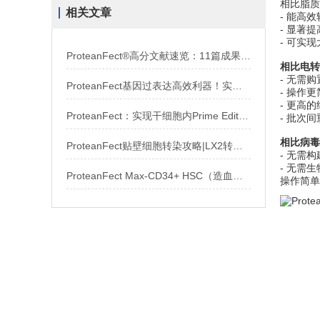
相比脂质体
相关文章
- 能高
- 显著
- 可实
ProteanFect®高分文献速览：11篇成果覆盖多种原代细胞
相比电转
- 无需
ProteanFect基因过表达高效利器！实用攻略全公开
- 操作
- 更高
ProteanFect：实现干细胞内Prime Editor等多种基因编辑器高效递送
- 批次
相比病毒
ProteanFect贴壁细胞转染攻略|LX2转染操作protocol
- 无需
- 无需
ProteanFect Max-CD34+ HSC（造血干细胞）转染操作全攻略
操作简单