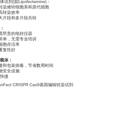
试剂(如Lipofectamine)：
效转染难转细胞系和原代细胞
提高转染效率
现大片段和多片段共转
：
购置昂贵的电转仪器
更简单，无需专业培训
的细胞存活率
间重复性好
载体：
构建和包装病毒，节省数周时间
生物安全设施
快捷