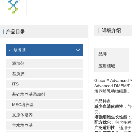
详细介绍
产品目录
-
培养基
品牌
添加剂
应用领域
基质胶
Gibco™ Advanc
ITS
Advanced DME
培养哺乳动物细胞。
基础培养基添加剂
产品特点
MSC培养基
减少血清依赖性
：与
变。
支原体培养
增强细胞生长性能
：
配方优化
：包含多种
羊水培养基
广泛适用性
：适用于