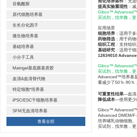
简化培养条件
：无需
谷氨酰胺
提高实验重现性
：减
Gibco™ Advanc
原代细胞培养基
买试剂，找华雅，更
生长分化因子
应用场景
细胞培养
：适用于多
微生物培养基
药物筛选
：用于药物
组织工程
：支持组织
基础培养基
基础研究
：适用于细
12634010 Advanc
小分子工具
Gibco™ Advanc
Matrigel基底膜基质胶
买试剂，找华雅，更
Advanced™培养
血清&血清替代物
量减少了50％-9
特定细胞*培养基
可重复性结果
—血清
降低成本
—使用更少
iPSC/ESC干细胞培养基
Gibco™ Advanc
SFM无血清培养基
Advanced DME
培养哺乳动物细胞。
查看全部
买试剂，找华雅，更