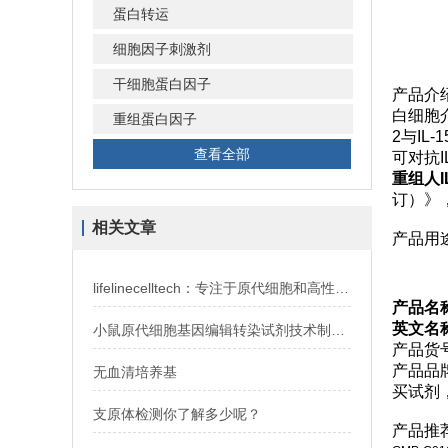
蛋白转运
细胞因子刺激剂
干细胞蛋白因子
产品介
白细胞介
重组蛋白因子
2与IL
查看全部
可对抗
重组人I
订）》
相关文章
产品用
lifelinecelltech：专注于原代细胞和高性能培养基
产品名称
英文名称：
小鼠原代细胞基因编辑转染试剂技术制备详解
产品货号
产品品
无血清培养基
买试剂
支原体检测你了解多少呢？
产品推