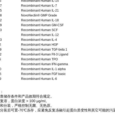
6
Recombinant Human IL-15
7
Recombinant Human IL-7
5
Recombinant Human IL-21
8
NovoNectin® GMP Grade
2
Recombinant Human IL-18
9
Recombinant Human GM-CSF
3
Recombinant Human SCF
8
Recombinant Human IL-12
3
Recombinant Human IL-4
2
Recombinant Human HGF
9
Recombinant Human TGF-beta 1
2
Recombinant Human Flt-3 Ligand
5
Recombinant Human TPO
7
Recombinant Human IFN-gamma
0
Recombinant Human IL-1 alpha
6
Recombinant Human FGF basic
9
Recombinant Human IL-6
：
查储存条件和产品效期符合规定。
溶，蛋白浓度 > 100 μg/ml。
和分装，严格控制无菌、无热原。
分装后可置-70℃冻存，应避免反复冻融引起蛋白质变性和其它可能的污