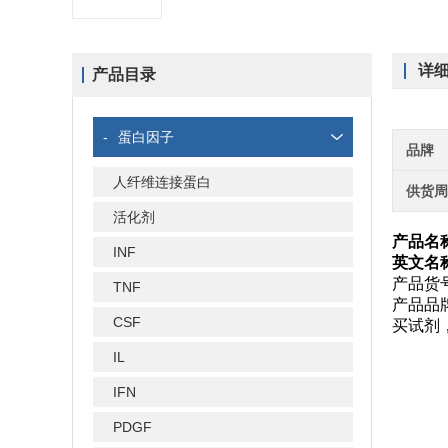
详
产品目录
-
蛋白因子
品牌
人纤维连接蛋白
供货
活化剂
产品名称
INF
英文名称：
产品货号
TNF
产品品
CSF
买试剂
IL
IFN
PDGF