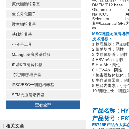
原代细胞培养基
DMEM/F12 base E
Glutamine Tran
生长分化因子
NaHCO3 Alb
Selenium Insu
其中Essential G
微生物培养基
中。
MSC细胞无血清培养
基础培养基
技术指标：
1.物理性状：添加剂呈
小分子工具
2.细菌培养：阴性
Matrigel基底膜基质胶
3.支原体培养：阴性
4.HBV-sAg：阴性
血清&血清替代物
5.HIV-Ab：阴性
6.HCV-Ab：阴性
特定细胞*培养基
7.梅毒螺旋体抗体：
8.牛血清白蛋白：阴
iPSC/ESC干细胞培养基
9.热源内毒素：小于1
10.细胞生长：细
SFM无血清培养基
查看全部
产品名称：
H
产品货号：E87
E8725F产品五大卖
相关文章