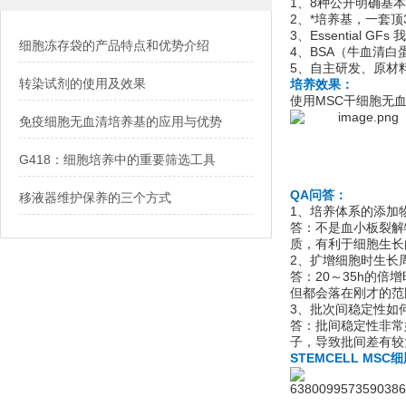
1、8种公开明确基
2、*培养基，一套顶3瓶（1
3、Essential
细胞冻存袋的产品特点和优势介绍
4、BSA（牛血清
5、自主研发、原材
转染试剂的使用及效果
培养效果：
使用MSC干细胞无
免疫细胞无血清培养基的应用与优势
G418：细胞培养中的重要筛选工具
QA问答：
移液器维护保养的三个方式
1、培养体系的添加
答：不是血小板裂解
质，有利于细胞生长
2、扩增细胞时生长
答：20～35h的
但都会落在刚才的范
3、批次间稳定性如
答：批间稳定性非常
子，导致批间差有较
STEMCELL M