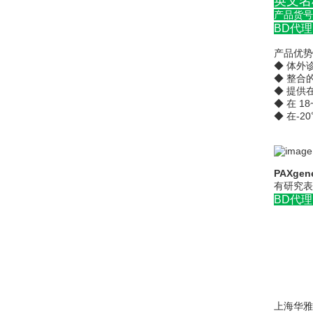
英文名称
产品货号：
BD代理
产品优势
◆ 体外诊
◆ 整合
◆ 提供
◆ 在 1
◆ 在-2
PAXge
有研究表
BD代理
上海华雅