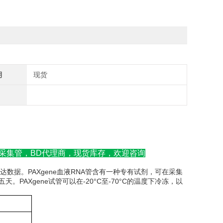
期
现货
血液样本采集管，BD代理商，现货库存，欢迎咨询
PAXgene
RNA
达数据。
血液
管含有一种专有试剂，可在采集
PAXgene
-20°C
-70°C
五天。
试管可以在
至
的温度下冷冻，以