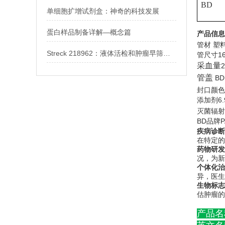
BD
单细胞扩增试剂盒：神奇的科技发展
蛋白样品制备详解—概念篇
产品信息
管材
塑
Streck 218962：液体活检和肿瘤早筛的高效稳定利器
1
管尺寸
采血量
2
管盖
BD
封口颜色
6
添加剂
灭菌辐射
BD品牌
疾病诊断
在特定的
药物研发
况，为新
个体化治
异，医生
生物标志
估肿瘤的
产品名