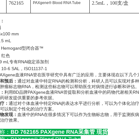
762165
2.5mL
，
100
支
/
盒
PAXgene® Blood RNA Tube
：
料
6x100 mm
.5 mL
 Hemogard
™
型闭合器
红色
.9 mL
RNA
专有
稳定添加剂
10-6 SAL
ISO11137-1
，
PAXgene血液RNA管在医学研究中具有广泛的应用，主要体现在以下几个
和预后：
通过对血液中特定RNA的检测和分析，科研人员可以实现对多
肿瘤标志物RNA，检测这些标志物可以帮助医生对病情进行诊断和评估
：
利用BD品牌PAXgene血液RNA管提取和分析血液中的药物代谢相
药研发提供重要的参考依据。
疗：
通过对个体血液中特定RNA的表达水平进行分析，可以为个体化治
可以制定个性化的治疗方案。
物发现：
血液中的RNA在很多情况下可以作为生物标志物，用于监测疾
治疗效果。
称：
BD 762165 PAXgene RNA采集管 现货