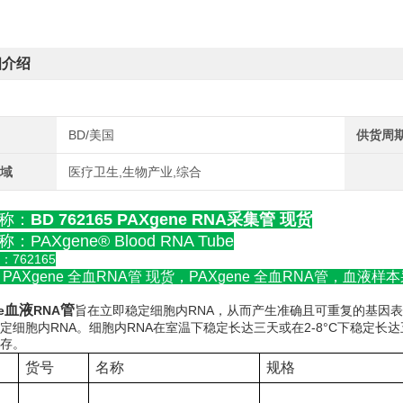
细介绍
BD/美国
供货周
领域
医疗卫生,生物产业,综合
称：
BD 762165 PAXgene RNA采集管 现货
：PAXgene® Blood RNA Tube
762165
 PAXgene 全血RNA管 现货，PAXgene 全血RNA管，
血液
管
e
RNA
RNA
旨在立即稳定细胞内
，从而产生准确且可重复的基因表
RNA
RNA
2-8°C
定细胞内
。细胞内
在室温下稳定长达三天或在
下稳定长达
存。
货号
名称
规格