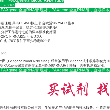
：PAXgene® Blood RNA Tube
762165
 PAXgene 全血RNA管 现货，PAXgene 全血RNA管，
断使用,具有CE-IVD标志,符合欧盟98/79/EC 指令
的系统,用于采集、稳定和纯化胞内RNA
在分析工作进行之前的样本标准化处理
8~25℃下,RNA稳定可长达3天
0℃ 或 -70℃条件下至少稳定50个月
ne管
（PAXgene blood RNA tube）经常被用于PAXgene法中
明PAXgene采集管保存全血可以保护RNA免于降解，具有长期稳定性。
 PAXgene 全血RNA管 现货，PAXgene 全血RNA管，
思创生物科技有限公司主营：生物技术产品的销售与技术服务、生物新技