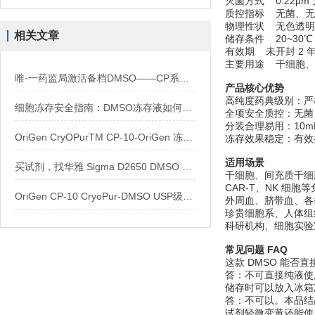
灭菌方式 0.22μ
质控指标 无菌、
物理性状 无色透
相关文章
储存条件 20~3
有效期 未开封 2 
主要用途 干细胞
唯·一药监局激活备档DMSO——CP系列冻存产品使用指南
产品核心优势
高纯度药典级别：严
细胞冻存安全指南：DMSO冻存液如何使用？
全项安全质控：无菌
分装合理易用：10
OriGen CryOPurTM CP-10-OriGen 冻存液 纯DMSO
冻存效果稳定：有效
适用场景
买试剂，找华雅 Sigma D2650 DMSO 二甲基亚砜
干细胞、间充质干细
CAR-T、NK 细
OriGen CP-10 CryoPur-DMSO USP级临床级细胞冻存保护剂技术与应用
外周血、脐带血、各
珍贵细胞系、人体组
科研机构、细胞实验
常见问题 FAQ
这款 DMSO 能否
答：不可直接纯液使用
储存时可以放入冰箱
答：不可以。本品结晶
试剂轻微变黄还能使