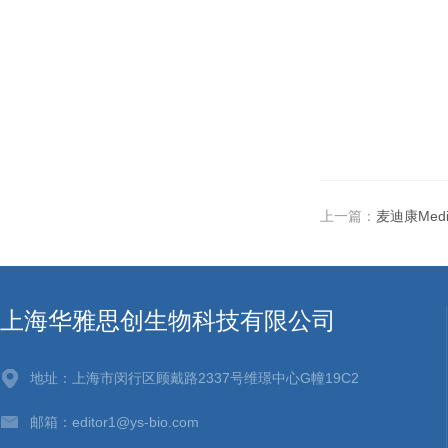
上一篇：
麦迪康Med
上海华雅思创生物科技有限公司
地址：上海市闵行区顾戴路2337号维璟中心G幢19C2
邮箱：editor1@ys-bio.com