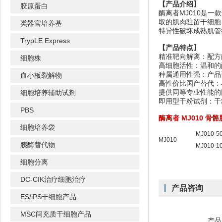
【产品介绍】
胶原蛋白
酶离者MJ010是
取的肌肉驻留干细胞
类器官培养基
特异性破坏成熟肌管
TrypLE Express
【产品特点】
精准靶向解离：配方
细胞株
高细胞活性：温和的
种属通用性强：产品
血小板裂解物
高性价比国产替代：与美天旎（
提供同等专业性能的
细胞培养辅助试剂
即用型干粉试剂：干
PBS
酶离者 MJ010 
细胞培养袋
MJ010-5
MJ010
胰酶替代物
MJ010-1
细胞分离
DC-CIK治疗细胞治疗
产品咨询
ES/iPS干细胞产品
MSC间充质干细胞产品
产品