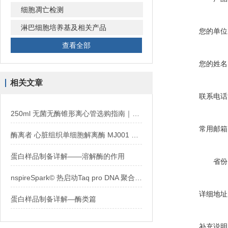
细胞凋亡检测
淋巴细胞培养基及相关产品
您的单位
查看全部
您的姓名
相关文章
联系电话
250ml 无菌无酶锥形离心管选购指南｜伽马辐照 DNase/RNase 无热原
常用邮箱
酶离者 心脏组织单细胞解离酶 MJ001 使用方法
蛋白样品制备详解——溶解酶的作用
省份
nspireSpark© 热启动Taq pro DNA 聚合酶的优势
详细地址
蛋白样品制备详解—酶类篇
补充说明