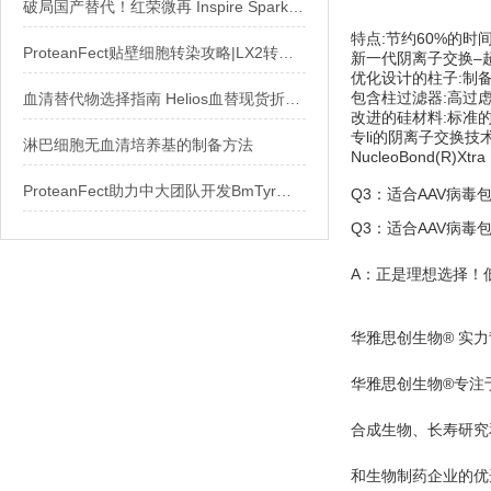
德国MN 740410
破局国产替代！红荣微再 Inspire Spark® 试剂盒开启NGS建库新纪元
特点:节约60%的时
ProteanFect贴壁细胞转染攻略|LX2转染操作protocol
新一代阴离子交换–
优化设计的柱子:制备时间约
包含柱过滤器:高过
血清替代物选择指南 Helios血替现货折扣中！
改进的硅材料:标准的产量
专li的阴离子交换技
淋巴细胞无血清培养基的制备方法
NucleoBond(R)Xtr
ProteanFect助力中大团队开发BmTyr邻近标记平台，揭秘原代T细胞核内新机制
Q3：适合AAV病毒
Q3：适合AAV病毒
A：正是理想选择！
华雅思创生物® 实
华雅思创生物®专注
合成生物、长寿研究
和生物制药企业的优