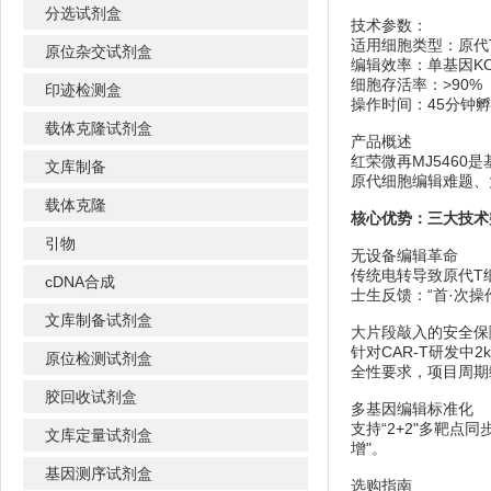
分选试剂盒
技术参数：
适用细胞类型：原代
原位杂交试剂盒
编辑效率：单基因KO 
细胞存活率：>90%
印迹检测盒
操作时间：45分钟
载体克隆试剂盒
产品概述
红荣微再MJ546
文库制备
原代细胞编辑难题、
载体克隆
核心优势：三大技术
引物
无设备编辑革命
传统电转导致原代T细
cDNA合成
士生反馈：“首·次操
文库制备试剂盒
大片段敲入的安全保
针对CAR-T研发中
原位检测试剂盒
全性要求，项目周期
胶回收试剂盒
多基因编辑标准化
支持“2+2"多靶
文库定量试剂盒
增"。
基因测序试剂盒
选购指南