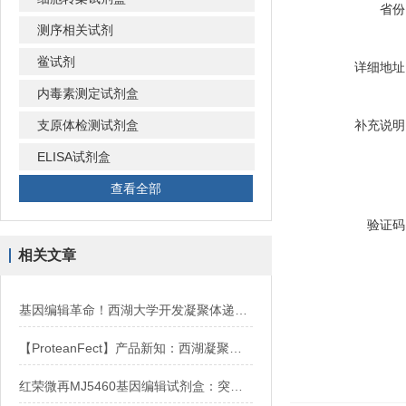
省份
测序相关试剂
鲎试剂
详细地址
内毒素测定试剂盒
支原体检测试剂盒
补充说明
ELISA试剂盒
查看全部
验证码
相关文章
基因编辑革命！西湖大学开发凝聚体递送Cas9-RNP，实现原代细胞高效编辑
【ProteanFect】产品新知：西湖凝聚体实现人鼠双模型高效编辑
红荣微再MJ5460基因编辑试剂盒：突破性自递送技术