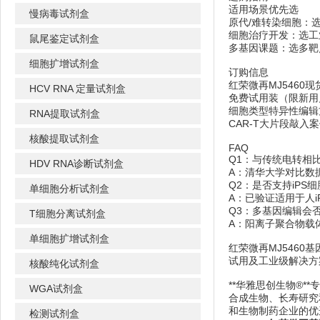
适用场景优先选
慢病毒试剂盒
原代/难转染细胞：选
细胞治疗开发：选工
鼠尾鉴定试剂盒
多基因课题：选多靶
细胞扩增试剂盒
订购信息
红荣微再MJ5460
HCV RNA 定量试剂盒
免费试用装（限新用
细胞类型特异性编辑
RNA提取试剂盒
CAR-T大片段敲入
核酸提取试剂盒
FAQ
Q1：与传统电转相
HDV RNA诊断试剂盒
A：清华大学对比数据
Q2：是否支持iPS
单细胞分析试剂盒
A：已验证适用于人
Q3：多基因编辑会
T细胞分离试剂盒
A：阳离子聚合物载
单细胞扩增试剂盒
红荣微再MJ5460
试用及工业级解决方
核酸纯化试剂盒
**华雅思创生物®
WGA试剂盒
合成生物、长寿研究
和生物制药企业的优
检测试剂盒