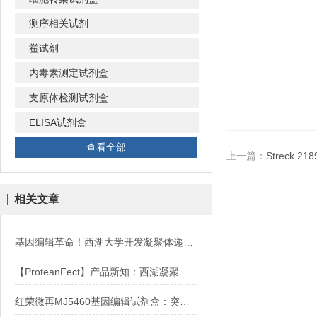
测序相关试剂
鲎试剂
内毒素测定试剂盒
支原体检测试剂盒
ELISA试剂盒
查看全部
上一篇：
Streck 
相关文章
基因编辑革命！西湖大学开发凝聚体递送Cas9-RNP，实现原代细胞高效编辑
【ProteanFect】产品新知：西湖凝聚体实现人鼠双模型高效编辑
红荣微再MJ5460基因编辑试剂盒：突破性自递送技术