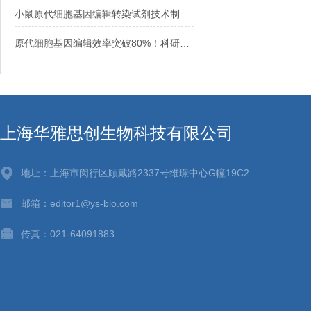
小鼠原代细胞基因编辑转染试剂技术制备详解
原代细胞基因编辑效率突破80%！科研人的高效新选择
上海华雅思创生物科技有限公司
地址：上海市闵行区顾戴路2337号维璟中心G幢19C2
邮箱：editor1@ys-bio.com
传真：021-64091883