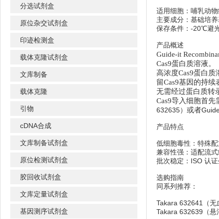
分选试剂盒
适用细胞：哺乳动物
主要成分：基础培养基
原位杂交试剂盒
保存条件：-20℃避
印迹检测盒
产品概述
Guide-it Reco
载体克隆试剂盒
Cas9蛋白质溶液。
高浓度Cas9蛋白
文库制备
留Cas9基因的持
载体克隆
无需经过蛋白质转录
Cas9导入细胞首先
引物
632635）
或者
Guid
cDNA合成
产品特点
文库制备试剂盒
低细胞毒性：特殊配
兼容性强：适配流式
原位检测试剂盒
批次稳定：ISO 
胶回收试剂盒
选购指南
同系列推荐：
文库定量试剂盒
Takara 632641
基因测序试剂盒
Takara 63263