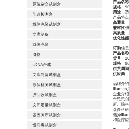
产品名称
原位杂交试剂盒
规格
：9
用途
：适
印迹检测盒
产品特点
高通量
：
载体克隆试剂盒
兼容性强
高质量
：
文库制备
优化性能
载体克隆
订购信息
产品名称
引物
货号
：20
规格
：9
cDNA合成
供货周期
供应商
：
文库制备试剂盒
品牌介绍
原位检测试剂盒
Illu
企业介绍
胶回收试剂盒
华雅思创
断、脑科
文库定量试剂盒
众多科研
选择Ill
基因测序试剂盒
和医疗应
慢病毒试剂盒