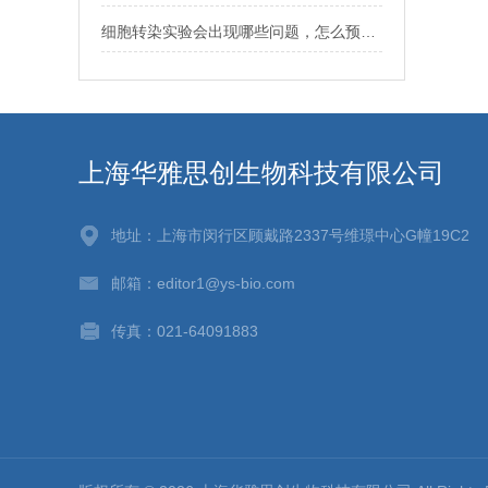
细胞转染实验会出现哪些问题，怎么预防？
上海华雅思创生物科技有限公司
地址：上海市闵行区顾戴路2337号维璟中心G幢19C2
邮箱：editor1@ys-bio.com
传真：021-64091883