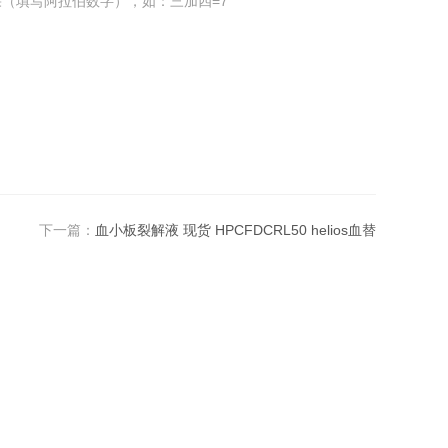
（填写阿拉伯数字），如：三加四=7
下一篇：
血小板裂解液 现货 HPCFDCRL50 helios血替