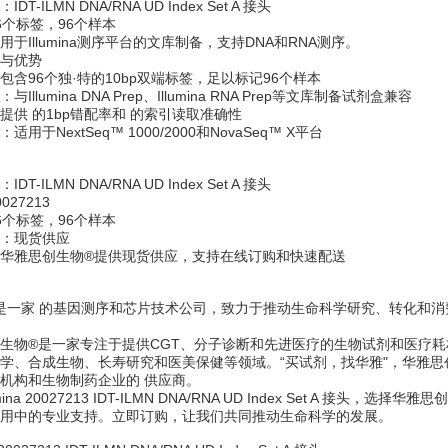
：IDT-ILMN DNA/RNA UD Index Set A 接头
6个标签，96个样本
用于Illumina测序平台的文库制备，支持DNA和RNA测序。
与优势
包含96个独·特的10bp双端标签，足以标记96个样本
：与Illumina DNA Prep、Illumina RNA Prep等文库制备试剂盒兼容
提供 的1bp错配率和 的索引读取准确性
：适用于NextSeq™ 1000/2000和NovaSeq™ X平台
：IDT-ILMN DNA/RNA UD Index Set A 接头
027213
6个标签，96个样本
：现货供应
华雅思创生物®提供现货供应，支持在线订购和快速配送
mina是一家 的基因测序和芯片技术公司，致力于推动生命科学研究、转化
生物®是一家专注于提供CGT、分子诊断和先进医疗的生物试剂和医疗耗
学、合成生物、长寿研究和医美保健等领域。“买试剂，找华雅"，华雅
机构和生物制药企业的 供应商。
umina 20027213 IDT-ILMN DNA/RNA UD Index Set 
用中的专业支持。立即订购，让我们共同推动生命科学的发展。