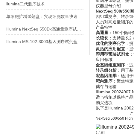
量测序试剂盒，提供
llumina二代测序技术
仪器型号介绍
NextSeq 500/55
单细胞扩增试剂盒：实现细胞数量快速扩增的关键
因组重测序、转录组分
人员对高通量测序的
产品特性
Illumina NextSeq 550Dx高通量测序试剂盒
高通量
：150个循
长读长
：支持最长2 
Illumina MS-102-3003基因测序试剂盒技术说明与采购指南
优化的测序化学
：提
灵活的应用配置
：提
即用型预装试剂盒
：
应用领域
全基因组重测序
：适
转录组分析
：用于基
宏基因组学
：适用于
靶向测序
：聚焦特定
储存与运输
Illumina 20024
适当措施以保持产品
购买选项
以下是Illumina 20024
产
NextSeq 500/550 High O