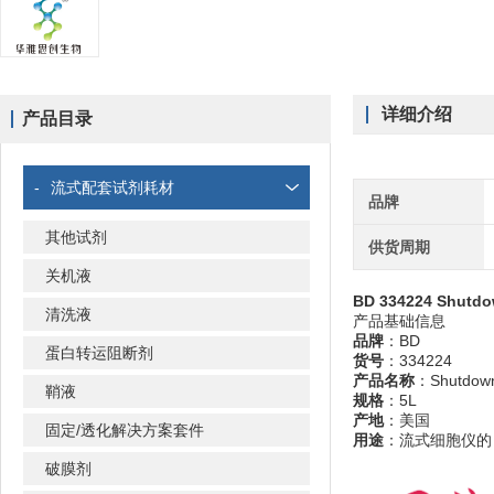
详细介绍
产品目录
-
流式配套试剂耗材
品牌
其他试剂
供货周期
关机液
BD 334224 Shutd
清洗液
产品基础信息
品牌
：BD
蛋白转运阻断剂
货号
：334224
产品名称
：Shutdow
鞘液
规格
：5L
产地
：美国
固定/透化解决方案套件
用途
：流式细胞仪的
破膜剂