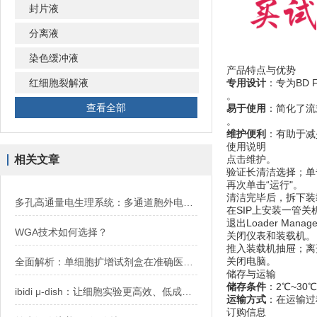
封片液
分离液
染色缓冲液
产品特点与优势
红细胞裂解液
专用设计
：专为BD
。
查看全部
易于使用
：简化了流
。
维护便利
：有助于减
使用说明
相关文章
点击维护。
验证长清洁选择；单
再次单击“运行"。
清洁完毕后，拆下装
多孔高通量电生理系统：多通道胞外电信号检测原理与技术解析
在SIP上安装一管关机
退出Loader Mana
WGA技术如何选择？
关闭仪表和装载机。
推入装载机抽屉；离
关闭电脑。
全面解析：单细胞扩增试剂盒在准确医疗与疾病研究中的关键应用与优势
储存与运输
储存条件
：2℃~3
ibidi μ-dish：让细胞实验更高效、低成本高质量
运输方式
：在运输过
订购信息