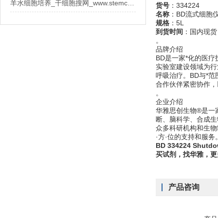
羊水细胞培养_干细胞搜网_www.stemcell.so
货号
：334224
名称
：BD流式细胞仪
规格
：5L
到货时间
：国内现货
。
品牌介绍
BD是一家*化的医
实验室建设领域为行
呼吸治疗。BD与*
合作伙伴紧密协作，
。
企业介绍
华雅思创生物®是一
断、脑科学、合成生
众多科研机构和生物
·方·位的支持和服务
BD 334224 Shutd
买试剂，找华雅，更
产品咨询