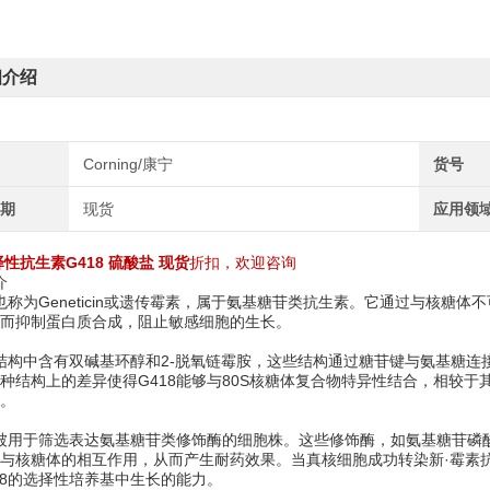
细介绍
Corning/康宁
货号
周期
现货
应用领
择性抗生素G418 硫酸盐 现货
折扣，欢迎咨询
介
，也称为Geneticin或遗传霉素，属于氨基糖苷类抗生素。它通过与核
而抑制蛋白质合成，阻止敏感细胞的生长。
的结构中含有双碱基环醇和2-脱氧链霉胺，这些结构通过糖苷键与氨基糖连接
种结构上的差异使得G418能够与80S核糖体复合物特异性结合，相较于
。
常被用于筛选表达氨基糖苷类修饰酶的细胞株。这些修饰酶，如氨基糖苷磷酸
与核糖体的相互作用，从而产生耐药效果。当真核细胞成功转染新·霉素
18的选择性培养基中生长的能力。