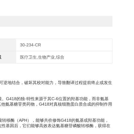
30-234-CR
域
医疗卫生,生物产业,综合
糖体不可逆地结合，破坏其校对能力，导致翻译过程提前终止或发生
。G418的独·特性来源于其C-6位置的羟基功能，而非氨基
其他氨基糖苷类药物，G418对真核细胞蛋白质合成的抑制作用
转移酶（APH），能够共价修饰G418的氨基或羟基功能，
抗性基因后，它们能够高效表达氨基糖苷磷酸转移酶，获得在