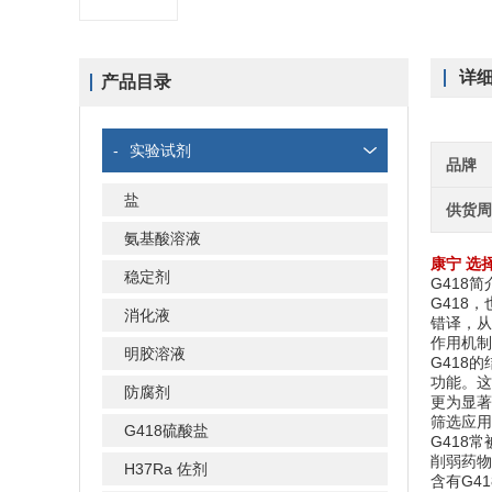
详
产品目录
-
实验试剂
品牌
盐
供货
氨基酸溶液
康宁 选
稳定剂
G418简
G418
消化液
错译，从
作用机制
明胶溶液
G418
功能。这
防腐剂
更为显著
筛选应用
G418硫酸盐
G418
削弱药物
H37Ra 佐剂
含有G4