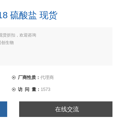
8 硫酸盐 现货
 现货折扣，欢迎咨询
思创生物
厂商性质：
代理商
访 问 量：
1573
在线交流