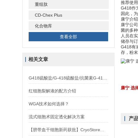
推荐使用
重组肽
G418
因此，为
CD-Chex Plus
康宁介绍
康宁公司
化合物库
菌的多种
人员在实
查看全部
储存与订
G418
存，粉末
相关文章
G418硫酸盐/G-418硫酸盐/抗菌素G-418/抗生素G-418
康宁 选
红细胞裂解液的配方介绍
WGA技术如何选择？
流式细胞术固定透化解决方案
产
【脐带血干细胞新药获批】CryoStore™ 25为干细胞治疗保驾护航