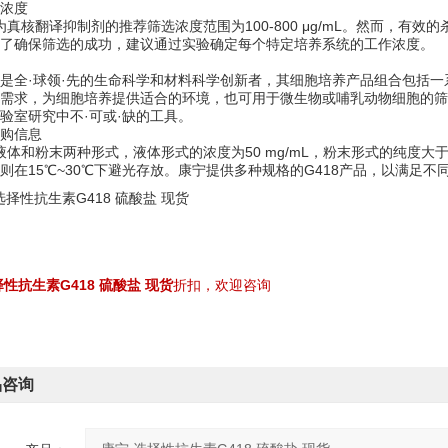
浓度
作为真核翻译抑制剂的推荐筛选浓度范围为100-800 μg/mL。然而，
了确保筛选的成功，建议通过实验确定每个特定培养系统的工作浓度。
是全·球领·先的生命科学和材料科学创新者，其细胞培养产品组合包括
需求，为细胞培养提供适合的环境，也可用于微生物或哺乳动物细胞的筛
验室研究中不·可或·缺的工具。
购信息
有液体和粉末两种形式，液体形式的浓度为50 mg/mL，粉末形式的纯度大于7
则在15℃~30℃下避光存放。康宁提供多种规格的G418产品，以满足不
择性抗生素G418 硫酸盐 现货
折扣，欢迎咨询
品咨询