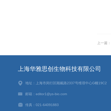
上一篇：
上海华雅思创生物科技有限公司
地址：上海市闵行区顾戴路2337号维璟中心G幢19C2
邮箱：editor1@ys-bio.com
传真：021-64091883