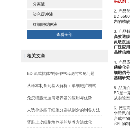
买试剂，
分离液
2. 产品
染色缓冲液
BD 55
内的磷酸
红细胞裂解液
3. 产品
查看全部
高效透膜
灵敏度提
广泛应用
品牌信赖
相关文章
4. 产品
磷酸化分
细胞信号
BD 流式抗体在操作中出现的常见问题
基础研究
从样本制备到基因解析：单细胞扩增试剂盒的技术优势与单细胞组学研究全流程适配能力
5. 品牌
BD是一
免疫细胞无血清培养基的应用与优势
从实验室
6. 代理
人诱导多能干细胞分选试剂盒的制备方法
华雅思创
合成生物
肾脏上皮细胞培养基的培养方法优化
和生物制