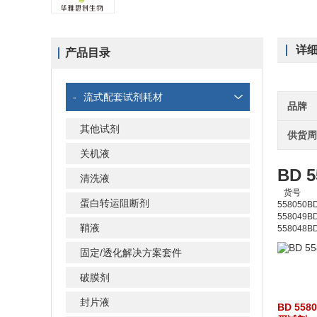
详
产品目录
-
流式配套试剂耗材
品牌
其他试剂
供货
关机液
BD 
清洗液
货号
蛋白转运阻断剂
558050
BD
558049
BD
鞘液
558048
BD
固定/透化解决方案套件
破膜剂
封片液
BD 55