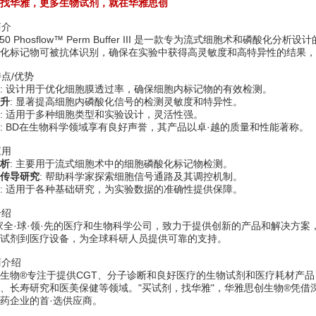
找华雅，更多生物试剂，就在华雅思创
简介
8050 Phosflow™ Perm Buffer III 是一款专为流式细胞术
化标记物可被抗体识别，确保在实验中获得高灵敏度和高特异性的结果，
特点/优势
: 设计用于优化细胞膜透过率，确保细胞内标记物的有效检测。
升
: 显著提高细胞内磷酸化信号的检测灵敏度和特异性。
: 适用于多种细胞类型和实验设计，灵活性强。
: BD在生物科学领域享有良好声誉，其产品以卓·越的质量和性能著称。
应用
析
: 主要用于流式细胞术中的细胞磷酸化标记物检测。
传导研究
: 帮助科学家探索细胞信号通路及其调控机制。
: 适用于各种基础研究，为实验数据的准确性提供保障。
介绍
家全·球·领·先的医疗和生物科学公司，致力于提供创新的产品和解决方
试剂到医疗设备，为全球科研人员提供可靠的支持。
商介绍
生物®专注于提供CGT、分子诊断和良好医疗的生物试剂和医疗耗材产
、长寿研究和医美保健等领域。"买试剂，找华雅"，华雅思创生物®凭
药企业的首·选供应商。