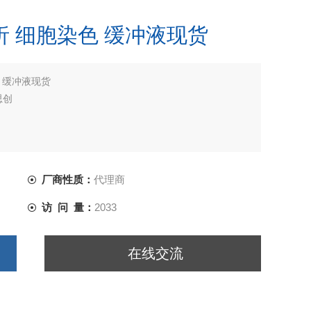
化分析 细胞染色 缓冲液现货
色 缓冲液现货
思创
厂商性质：
代理商
访 问 量：
2033
在线交流