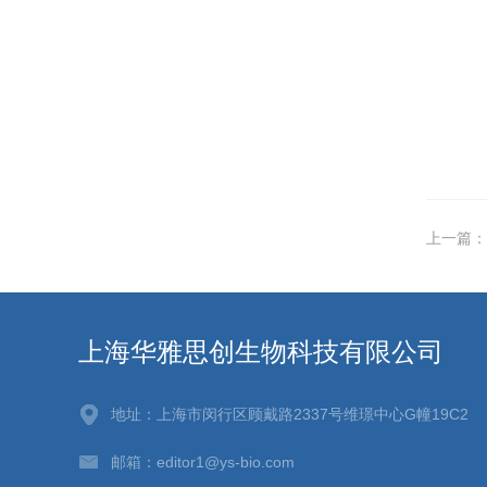
上一篇：
上海华雅思创生物科技有限公司
地址：上海市闵行区顾戴路2337号维璟中心G幢19C2
邮箱：editor1@ys-bio.com