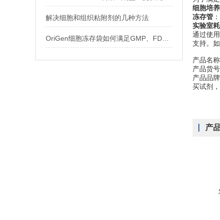
细胞培养
冻存管
：
解决细胞和组织粘附剂的几种方法
实验室耗
通过使用
OriGen细胞冻存袋如何满足GMP、FDA及ATMPs对生物样本库的存储要求
支持。如
产品名称
产品货号
产品品牌：B
买试剂，
产