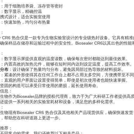
：
：用于细胞培养袋、冻存管等密封
：数字显示，精确控温
携式设计，适合实验室使用
：快速加热，均匀分布热量
：
ealer CR6 热合仪是一款专为生物实验室设计的专业级热封设备。它具
确保样品在储存和运输过程中的安全性。Biosealer CR6以其出色的
：
：数字显示屏提供直观的温度读数，确保每次密封都能达到最佳效果。
：内置高效的加热元件，能够在短时间内达到设定温度，提高工作效率。
分布
：设计确保了热量均匀分布，避免因局部过热导致的材料损坏。
：紧凑的外形使得其在任何工作台上都不占用太多空间，方便携带至不同
：直观的用户界面让设置变得简单，即使是初次使用者也能快速掌握。
坚固的构造可以承受日常使用的磨损，延长使用寿命。
信息：
生物作为Biosealer品牌的授权代理商，致力于为广大科研工作者提供高质量
还提供一系列相关的实验室耗材和设备，满足您的多样化需求。
：
生物现有Biosealer CR6 热合仪及其他相关产品现货供应，确保快
，帮助您在科研道路上更进一步。
推荐：
不同客户的需求，我们还推荐以下相关产品：