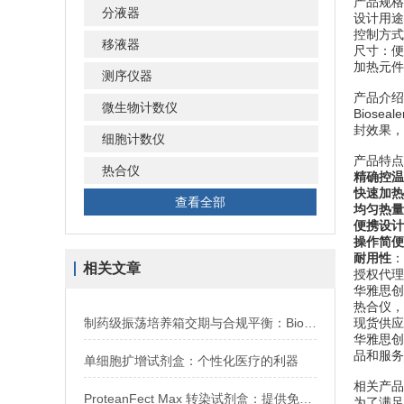
产品规格
分液器
设计用途
控制方式
移液器
尺寸：便
加热元件
测序仪器
产品介绍
微生物计数仪
Bios
封效果，
细胞计数仪
产品特点
热合仪
精确控温
快速加热
查看全部
均匀热量
便携设计
操作简便
耐用性
：
相关文章
授权代理
华雅思创
热合仪，
制药级振荡培养箱交期与合规平衡：Biostream Pharm X技术特征及配置解析
现货供应
华雅思创
品和服务
单细胞扩增试剂盒：个性化医疗的利器
相关产品
ProteanFect Max 转染试剂盒：提供免疫细胞高效、低毒性的核酸转染解决方案
为了满足