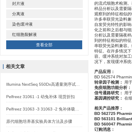
的流式细胞术检测。
封片液
样品分析以及需要隔
分离液
观察到的特征相似的
许多串联荧光染料兼
染色缓冲液
自发荧光特性的影响
化之前和之后都与细
红细胞裂解液
分析以及需要隔夜样
到的特征相似的特征
查看全部
串联荧光染料兼容。
特征。在许多情况下
容。缓冲系统对加工
况下，发现缓冲系统
相关文章
产品应用：
BD 562574 Pharmi
转录因子检测：
用于
Illumina NextSeq 550Dx高通量测序试剂盒
免疫细胞功能分析：
信号通路研究：
用于
Pelfreez 31061 -1 幼兔补体 现货折扣
基因调控研究：
在细
相关产品推荐：
Pelfreez 31063 -3 31063 -2 兔补体吸附 现货供应
BD 562725 Pharmin
BD 563101 Brillian
原代细胞培养基实验具体方法及步骤
BD 560047 Pharmi
订购消息：