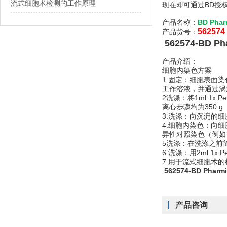
流式细胞术检测的工作原理
现在即可通过BD授
产品名称：
BD Ph
562574
产品货号：
562574-BD
产品介绍：
细胞内染色方案
1.固定：细胞表面染
工作溶液，并通过涡旋
2洗涤：将1ml 1x
离心步骤均为350 
3.洗涤：向沉淀的细
4.细胞内染色：向细胞样
异性对照染色（例如，
5洗涤：在洗涤之前简
6.洗涤：用2ml 1
7.用于流式细胞术
562574-BD P
产品咨询