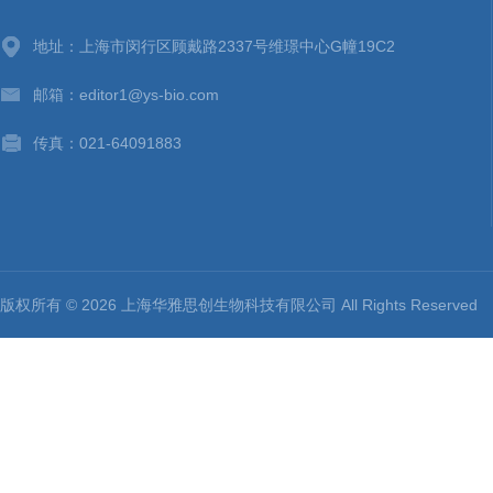
地址：上海市闵行区顾戴路2337号维璟中心G幢19C2
邮箱：editor1@ys-bio.com
传真：021-64091883
版权所有 © 2026 上海华雅思创生物科技有限公司 All Rights Reserv