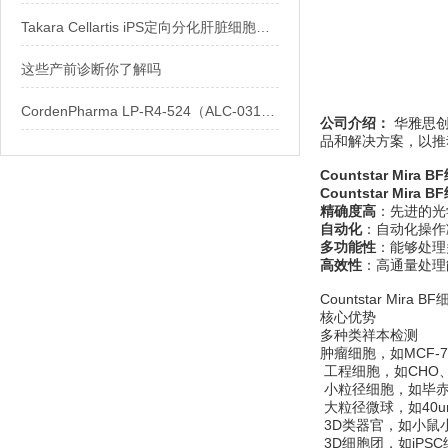
Takara Cellartis iPS定向分化肝脏细胞技术解析
这些产前诊断你了解吗
CordenPharma LP-R4-524（ALC-0315）可电离脂质技术参数与mRNA-LNP配方
公司介绍：
华雅思创
品和解决方案，以推
Countstar Mir
Countstar Mi
精确度高
：先进的光
自动化
：自动化操作
多功能性
：能够处理
高效性
：高通量处理
Countstar Mi
核心优势
多种类祥本检测
肿瘤细胞，如MCF-7
工程细胞，如CHO、H
小粒径细胞，如毕
大粒径微球，如40
3D类器官，如小鼠
3D细胞团，如iPS