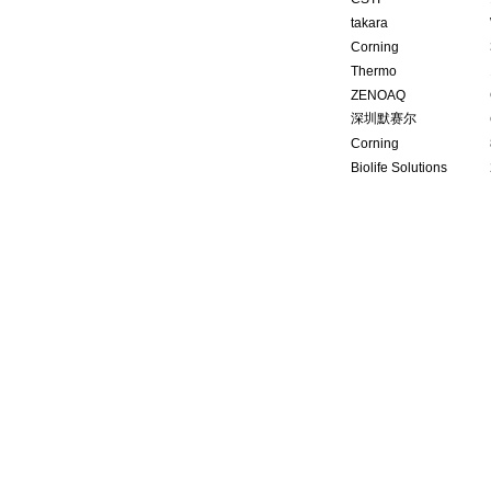
takara
Corning
Thermo
ZENOAQ
深圳默赛尔
Corning
Biolife Solutions