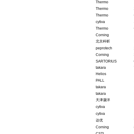
Thermo
Thermo
Thermo
cytiva
Thermo
Corning
北京科昕
peprotech
Corning
SARTORIUS
takara
Helios
PALL
takara
takara
天津灏洋
cytiva
cytiva
达优
Corning
CSTI