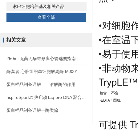
淋巴细胞培养基及相关产品
查看全部
•对细胞
•在室温
相关文章
•易于使
250ml 无菌无酶锥形离心管选购指南｜伽马辐照 DNase/RNase 无热原
•非动物来
酶离者 心脏组织单细胞解离酶 MJ001 使用方法
TrypLE
蛋白样品制备详解——溶解酶的作用
包含
不含
nspireSpark© 热启动Taq pro DNA 聚合酶的优势
• 酚红
•EDTA
蛋白样品制备详解—酶类篇
可提供 T