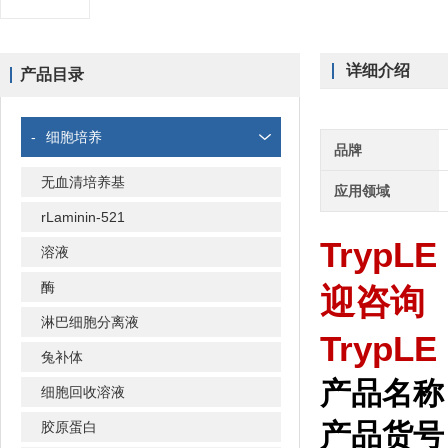
详细介绍
产品目录
-
细胞培养
品牌
无血清培养基
应用领域
rLaminin-521
TrypLE
溶液
酶
迎咨询
淋巴细胞分离液
TrypL
兔补体
产品名称：T
细胞回收溶液
产品货号：
胶原蛋白