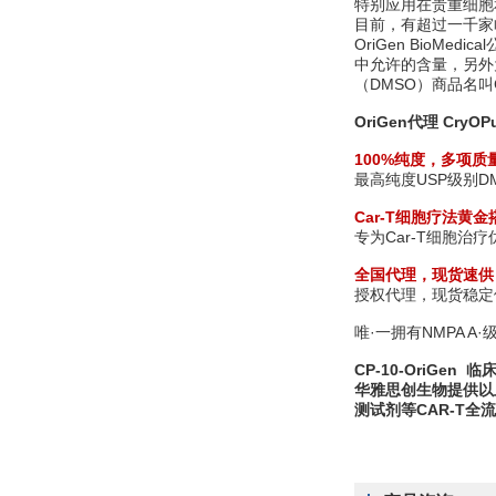
特别应用在贵重细胞
目前，有超过一千家临
OriGen Bio
中允许的含量，另外为
（DMSO）商品名
OriGen代理 CryOP
100%纯度，多项质
最高纯度USP级别DM
Car-T细胞疗法黄金
专为Car-T细胞
全国代理，现货速供
授权代理，现货稳定
唯·一拥有NMPA A·
CP-10-OriGe
华雅思创生物提供以
测试剂等CAR-T全