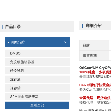
详细介绍
产品目录
-
细胞治疗
品牌
DMSO
供货周期
免疫细胞培养基
OriGen代理 CryOP
转染试剂
100%纯度，多项质
最高纯度USP级别DM
冻存液
Car-T细胞疗法黄金
冻存袋
专为Car-T细胞
SFM无血清培养基
全国代理，现货速供
授权代理，现货稳定
查看全部
唯·一拥有NMPA A·