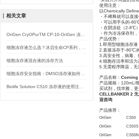
使用注意：
以Chemically 
相关文章
・不稀释就可以直接
・可以用手头的-80
・在阴凉处（2-8
・作为冷冻保存剂，
OriGen CryOPurTM CP-10-OriGen 冻存液 纯DMSO
产品优势：
1.即用型细胞冻存液
细胞冻存液怎么选？冰启生命CP系列，从入门到旗舰一网打尽
2.直接冻存于-80
3.高安全性，病毒
细胞冻存液混合液的冻存方法
4.细胞存活率和活
5.无需程序降温，
细胞冻存安全指南：DMSO冻存液如何使用？
产品名称：
Corning
产品规格：120mL/
Biolife Solution CS10 冻存液的使用注意事项
买试剂，找华雅，更
CELLBANKER
迎咨询
产品推荐：
OriGen
CS50
OriGen
CS50S
OriGen
CS50N