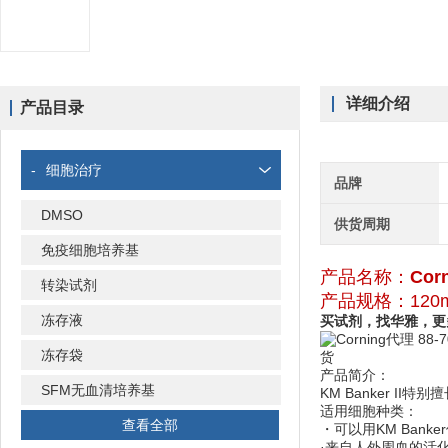
详细介绍
产品目录
-
细胞治疗
品牌
DMSO
供货周期
免疫细胞培养基
产品名称：
Cor
转染试剂
产品规格：120m
冻存液
买试剂，找华雅，更
冻存袋
产品简介：
SFM无血清培养基
KM Banker 
适用细胞种类：
查看全部
・可以用KM Bank
·来自人外周血的活