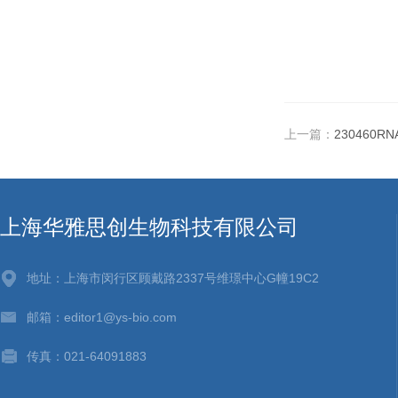
上一篇：
230460RN
上海华雅思创生物科技有限公司
地址：上海市闵行区顾戴路2337号维璟中心G幢19C2
邮箱：editor1@ys-bio.com
传真：021-64091883