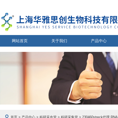
网站首页
关于我们
产品中心
首页
>
产品中心
>
科研采血管
>
科研采集管
> 230460streck代理 RN