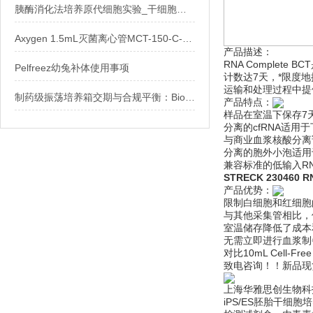
胰酶消化法培养原代细胞实验_干细胞搜网_www.stemcell.so
Axygen 1.5mL灭菌离心管MCT-150-C-S与非灭菌MCT-150-C区别及选型
产品描述：
RNA Comple
Pelfreez幼兔补体使用事项
计数达7天，*限度
运输和处理过程中提
制药级振荡培养箱交期与合规平衡：Biostream Pharm X技术特征及配置解析
产品特点：
样品在室温下保存7
分离的cfRNA适用
与商业血浆核酸分离
分离的胞外小泡适用
兼容标准的低输入R
STRECK 230460 
产品优势：
限制白细胞和红细胞
与其他采集管相比，
室温储存降低了成本
无需立即进行血浆制
对比10mL Cell
致电咨询！！新品现
上海华雅思创生物科
iPS/ES胚胎干细