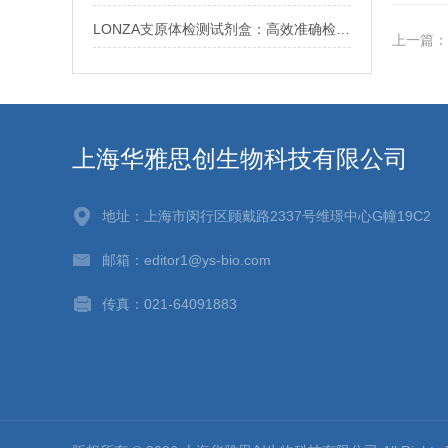
LONZA支原体检测试剂盒：高效准确检测细胞培养中的支原体污染
上一篇：
上海华雅思创生物科技有限公司
地址：上海市闵行区顾戴路2337号维璟中心G幢19C2
邮箱：editor1@ys-bio.com
传真：021-64091883