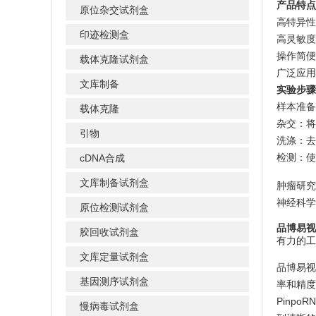
产品特点
原位杂交试剂盒
高特异性
印迹检测盒
高灵敏度
操作简便
载体克隆试剂盒
广泛应用
文库制备
实验步骤
样本准备
载体克隆
杂交：将
引物
洗涤：去
检测：使
cDNA合成
文库制备试剂盒
肿瘤研究
神经科学
原位检测试剂盒
品博易视P
胶回收试剂盒
有力的工
文库定量试剂盒
品博易视
基因测序试剂盒
率和精度
Pinp
慢病毒试剂盒