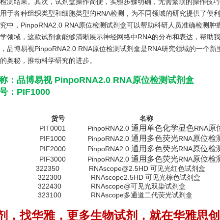
检测结果。其次，试剂盒操作简便，实验步骤明确，无需繁琐的操作技巧
用于各种组织类型和细胞类型的RNA检测，为不同领域的研究提供了便
究中，PinpoRNA2.0 RNA原位检测试剂盒可以帮助科研人员准确检
学领域，这款试剂盒能够清晰展示神经网络中RNA的分布和表达，帮助我
，品博易视PinpoRNA2.0 RNA原位检测试剂盒是RNA研究领域的
的奥秘，推动科学研究的进步。
称：
品博易视 PinpoRNA2.0 RNA原位检测试剂盒
：PIF1000
牌 货号 名称
通用单色化学显色
原
博易视
PIT0001 PinpoRNA2.0
RNA
通用多色荧光
原位检
 PIF1000 PinpoRNA2.0
RNA
通用多色荧光
原位检
 PIF2000 PinpoRNA2.0
RNA
通用多色荧光
原位检
 PIF3000 PinpoRNA2.0
RNA
322350 RNAscope@2.5HD 可见光红色试剂盒
 322300 RNAscope2.5HD 可见光棕色试剂盒
 322430 RNAscope@可见光双染试剂盒
 323100 RNAscope多通道二代荧光试剂盒
剂，找华雅，更多生物试剂，就在华雅思创