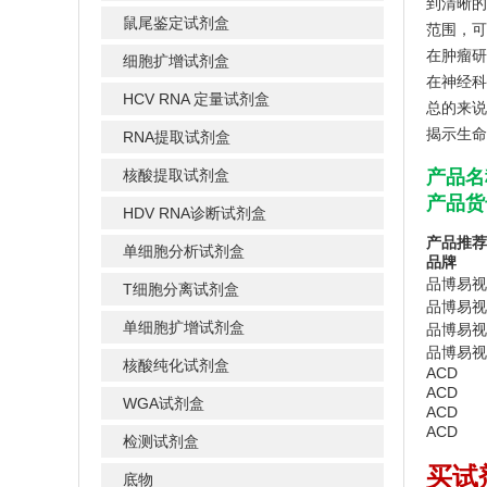
到清晰的
鼠尾鉴定试剂盒
范围，可
在肿瘤研
细胞扩增试剂盒
在神经科
HCV RNA 定量试剂盒
总的来说
揭示生命
RNA提取试剂盒
核酸提取试剂盒
产品名
产品货号
HDV RNA诊断试剂盒
产品推荐
单细胞分析试剂盒
品
品
T细胞分离试剂盒
品博易视
单细胞扩增试剂盒
品博易视
品博易视
核酸纯化试剂盒
ACD 
ACD
WGA试剂盒
ACD
ACD
检测试剂盒
买试
底物