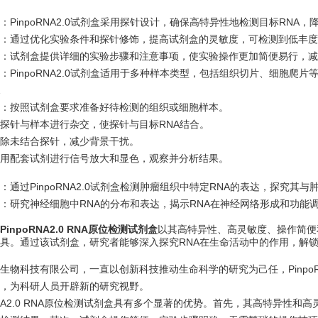
：PinpoRNA2.0试剂盒采用探针设计，确保高特异性地检测目标RNA
：通过优化实验条件和探针修饰，提高试剂盒的灵敏度，可检测到低丰度
：试剂盒提供详细的实验步骤和注意事项，使实验操作更加简便易行，减
：PinpoRNA2.0试剂盒适用于多种样本类型，包括组织切片、细胞爬
：按照试剂盒要求准备好待检测的组织或细胞样本。
探针与样本进行杂交，使探针与目标RNA结合。
除未结合探针，减少背景干扰。
用配套试剂进行信号放大和显色，观察并分析结果。
：通过PinpoRNA2.0试剂盒检测肿瘤组织中特定RNA的表达，探究其
：研究神经细胞中RNA的分布和表达，揭示RNA在神经网络形成和功能
inpoRNA2.0 RNA原位检测试剂盒
以其高特异性、高灵敏度、操作简便
具。通过该试剂盒，研究者能够深入探究RNA在生命活动中的作用，解
生物科技有限公司，一直以创新科技推动生命科学的研究为己任，PinpoRN
，为科研人员开辟新的研究视野。
oRNA2.0 RNA原位检测试剂盒具有多个显著的优势。首先，其高特异性