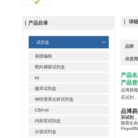
详
产品目录
-
试剂盒
品牌
基因编辑
供货
靶向捕获试剂盒
产品名
kit
产品货号
建库试剂盒
品博易视
买试剂，
神经谱系分析试剂盒
CBA kit
品博易视
买试剂，
内胚层试剂盒
随着生命
Pinp
分选试剂盒