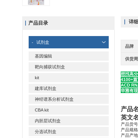
详
产品目录
-
试剂盒
品牌
基因编辑
供货
靶向捕获试剂盒
想找高分
kit
4100
ACD R
建库试剂盒
华雅有现
神经谱系分析试剂盒
产品
CBA kit
英文名称
内胚层试剂盒
产品货号：
产品规格：
分选试剂盒
产品产地