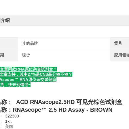
细介绍
其他品牌
货号
周期
现货
应用领
文章同款RNA原位杂交试剂盒？
+篇文章支持，其中27%是CNS高分够不够？
NAscope™ RNA原位杂交试剂盒
货，快来别错过~
名称：
ACD RNAscope2.5HD 可见光棕色试剂盒
：RNAscope™ 2.5 HD Assay - BROWN
 322300
 1kit
： 美国