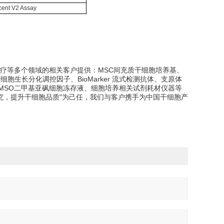
cent
V2 Assay
疗等多个领域的相关客户提供：MSC间充质干细胞培养基、
胞生长分化调控因子、BioMarker 流式检测抗体、支原体
MSO二甲基亚砜细胞冻存液、细胞培养相关试剂耗材仪器等
ells专注干细胞研究，提升干细胞品质"为己任，我们与客户携手为中国干细胞产