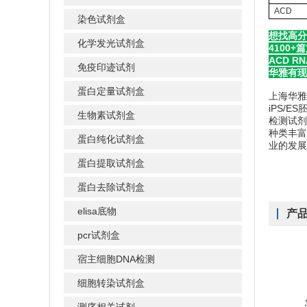
ACD
染色试剂盒
想找高分
化学发光试剂盒
4100
ACD R
免疫印迹试剂
华雅有现
蛋白定量试剂盒
上海华雅
iPS/
生物素试剂盒
检测试剂
种类丰富的
蛋白纯化试剂盒
业的发展
蛋白提取试剂盒
蛋白去除试剂盒
elisa底物
产
pcr试剂盒
宿主细胞DNA检测
细胞转染试剂盒