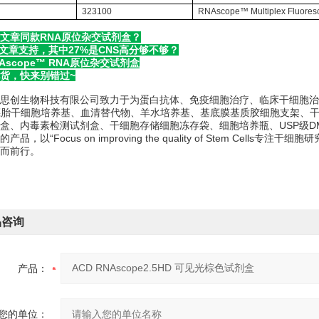
323100
RNAscope™ Multiplex Fluores
文章同款RNA原位杂交试剂盒？
+篇文章支持，其中27%是CNS高分够不够？
NAscope™ RNA原位杂交试剂盒
货，快来别错过~
思创生物科技有限公司致力于为蛋白抗体、免疫细胞治疗、临床干细胞治
ES胚胎干细胞培养基、血清替代物、羊水培养基、基底膜基质胶细胞支架、干细
盒、内毒素检测试剂盒、干细胞存储细胞冻存袋、细胞培养瓶、USP级D
产品，以“Focus on improving the quality of Stem C
而前行。
品咨询
产品：
您的单位：