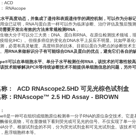
：ACD
 RNAscope
达水平高度动态，并集成了遗传和表观遗传学的调控机制，可以作为分标
用业已证明，RNA与蛋白质一样可以作为临床诊断、治疗评估及预后预测
切需要开发出有效的方法来常规检测RNA
。
生物大分子可以分三大类：DNA、蛋白和RNA。在原位检测技术领域，现
疫组化IHC）。但很多癌症的变化在DNA水平上反应不明显。比如甲基
测，必需有高灵敏度、高度特异的抗体。目前以蛋白为靶点的诊断技术主
。
用RNA来做标识分子有可能综合DNA及蛋白的优点，避免它们各自的
cope®可以在单细胞水平、单分子水平检测任何RNA，该技术的可靠性
该技术能够解决PCR等传统诊断技术不能提供单细胞信息的问题，另外可
名称：
ACD RNAscope2.5HD 可见光棕色试剂盒
：RNAscope™ 2.5 HD Assay - BROWN
：
cope®是一种可在组织或细胞原位检测单一分子RNA的原位杂交技术。它
酶催化底物，可在显微镜下看到荧光或可见光的信号。不仅实现了单一分
NA分子。根据试剂盒的不同，分为荧光试剂盒和可见光试剂盒。该技术
，悬浮细胞样本等。