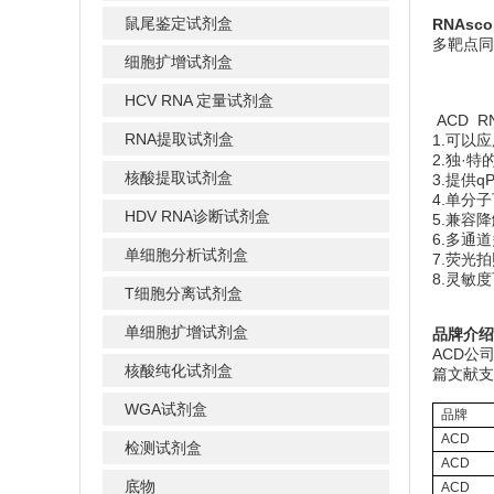
鼠尾鉴定试剂盒
RNAsc
多靶点同
细胞扩增试剂盒
HCV RNA 定量试剂盒
ACD R
RNA提取试剂盒
1.可以
2.独·
核酸提取试剂盒
3.提供
4.单分
HDV RNA诊断试剂盒
5.兼容
6.多通
单细胞分析试剂盒
7.荧光
8.灵敏度
T细胞分离试剂盒
单细胞扩增试剂盒
品牌介绍
ACD公
核酸纯化试剂盒
篇文献支
WGA试剂盒
品牌
ACD
检测试剂盒
ACD
底物
ACD