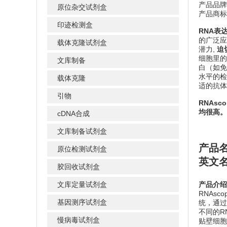
产品品牌
原位杂交试剂盒
产品商标：
印迹检测盒
RNA表
的广泛应
载体克隆试剂盒
潜力,
迫
细胞里的
文库制备
白（如免
水平的检
载体克隆
适的抗体
引物
RNAs
均很高。
cDNA合成
文库制备试剂盒
产品
原位检测试剂盒
英文名称
胶回收试剂盒
文库定量试剂盒
产品介绍
RNAs
基因测序试剂盒
统，通过
不同的R
慢病毒试剂盒
贴壁细胞