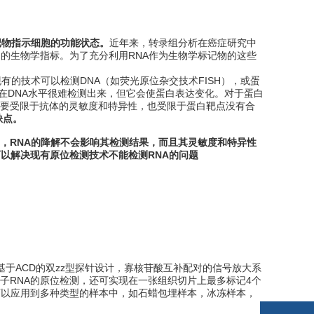
记物指示细胞的功能状态。
近年来，转录组分析在癌症研究中
的生物学指标。为了充分利用RNA作为生物学标记物的这些
有的技术可以检测DNA（如荧光原位杂交技术FISH），或蛋
化在DNA水平很难检测出来，但它会使蛋白表达变化。对于蛋白
要受限于抗体的灵敏度和特异性，也受限于蛋白靶点没有合
缺点。
较高，RNA的降解不会影响其检测结果，而且其灵敏度和特异性
以解决现有原位检测技术不能检测RNA的问题
是基于ACD的双zz型探针设计，寡核苷酸互补配对的信号放大系
子RNA的原位检测，还可实现在一张组织切片上最多标记4个
可以应用到多种类型的样本中，如石蜡包埋样本，冰冻样本，