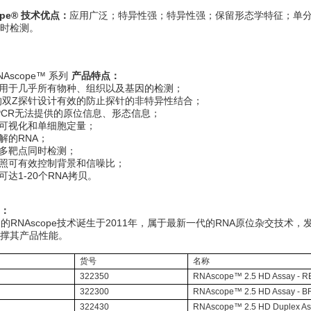
ope® 技术优点：
应用广泛；特异性强；特异性强；保留形态学特征；单分
时检测。
NAscope™ 系列
产品特点：
应用于几乎所有物种、组织以及基因的检测；
特的双Z探针设计有效的防止探针的非特异性结合；
qPCR无法提供的原位信息、形态信息；
子可视化和单细胞定量；
降解的RNA；
道多靶点同时检测；
拍照可有效控制背景和信噪比；
可达1-20个RNA拷贝。
：
司的RNAscope技术诞生于2011年，属于最新一代的RNA原位杂交技
撑其产品性能。
货号
名称
322350
RNAscope™ 2.5 HD Assay - R
322300
RNAscope™ 2.5 HD Assay - 
322430
RNAscope™ 2.5 HD Duplex As