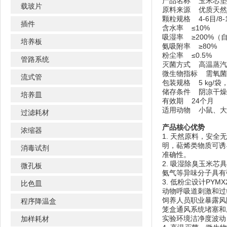
产品名称 玉米芯
载玻片
原料来源 优质天
颗粒规格 4-6目/
插件
含水率 ≤10%
吸湿率 ≥200%
培养板
氨吸附率 ≥80%
粉尘率 ≤0.5%
管路系统
灭菌方式 高温蒸汽
微生物指标 需氧菌≤1
流式管
包装规格 5 kg/袋
储存条件 阴凉干
培养皿
有效期 24个月
适用动物 小鼠、
过滤耗材
产品核心优势
浓缩器
1. 天然原料，安
明，萜烯类物质可诱
消毒试剂
准确性。
2. 吸湿除臭玉米
微孔板
氨气等异味分子具有
3. 低粉尘设计PY
比色皿
动物呼吸道刺激和过
饲养人员职业暴露风
程序降温盒
笼盒通风系统堵塞和
实验环境洁净度波动
加样耗材