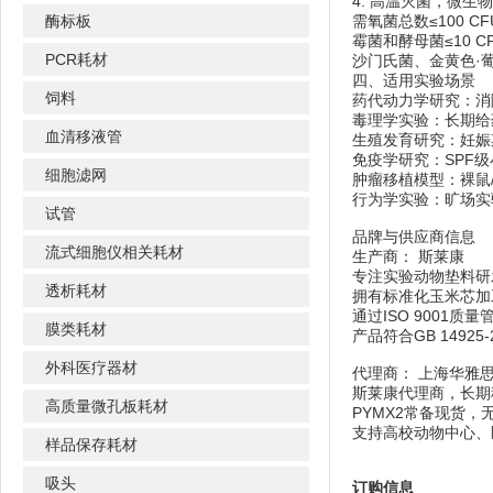
4. 高温灭菌，微生
酶标板
需氧菌总数≤100 CFU
霉菌和酵母菌≤10 CF
PCR耗材
沙门氏菌、金黄色·
四、适用实验场景
饲料
药代动力学研究：消
毒理学实验：长期给
血清移液管
生殖发育研究：妊娠
免疫学研究：SPF
细胞滤网
肿瘤移植模型：裸鼠
行为学实验：旷场实
试管
品牌与供应商信息
流式细胞仪相关耗材
生产商： 斯莱康
专注实验动物垫料研
透析耗材
拥有标准化玉米芯加
通过ISO 9001质
膜类耗材
产品符合GB 1492
外科医疗器材
代理商： 上海华雅
斯莱康代理商，长期
高质量微孔板耗材
PYMX2常备现货，
支持高校动物中心、
样品保存耗材
吸头
订购信息