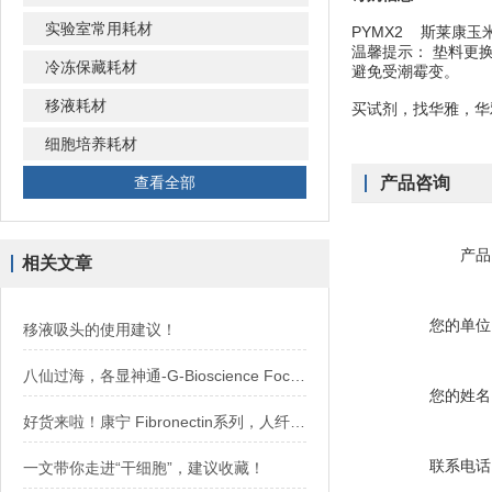
实验室常用耗材
PYMX2 斯莱康玉米
温馨提示： 垫料更
冷冻保藏耗材
避免受潮霉变。
移液耗材
买试剂，找华雅，华
细胞培养耗材
查看全部
产品咨询
产品
相关文章
您的单位
移液吸头的使用建议！
八仙过海，各显神通-G-Bioscience Focus系列抽提试剂盒
您的姓名
好货来啦！康宁 Fibronectin系列，人纤维连接蛋白
联系电话
一文带你走进“干细胞”，建议收藏！