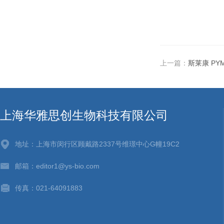
上一篇：
斯莱康 PY
上海华雅思创生物科技有限公司
地址：上海市闵行区顾戴路2337号维璟中心G幢19C2
邮箱：editor1@ys-bio.com
传真：021-64091883