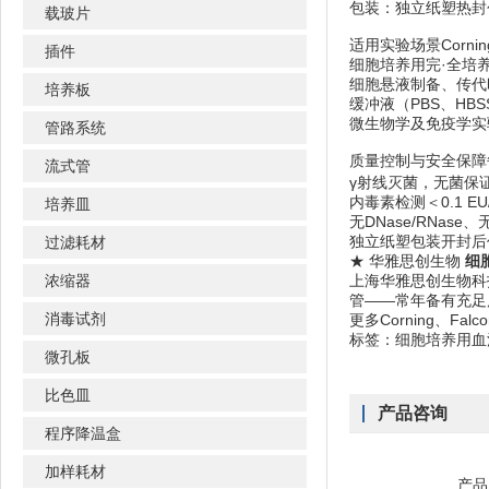
包装：独立纸塑热封包
载玻片
适用实验场景Corni
插件
细胞培养用完·全培养
细胞悬液制备、传代
培养板
缓冲液（PBS、HB
微生物学及免疫学实
管路系统
质量控制与安全保障每
流式管
γ射线灭菌，无菌保证水平
内毒素检测＜0.1 E
培养皿
无DNase/RNase
独立纸塑包装开封后
过滤耗材
★ 华雅思创生物
细胞
浓缩器
上海华雅思创生物科技
管——常年备有充足
消毒试剂
更多Corning、Fa
标签：细胞培养用血清移
微孔板
比色皿
产品咨询
程序降温盒
加样耗材
产品