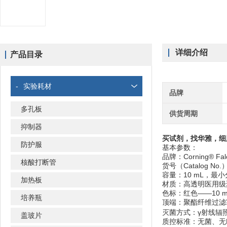
详细介绍
产品目录
-
实验耗材
品牌
多孔板
供货周期
抑制器
买试剂，找华雅，细胞
防护服
基本参数：
品牌：Corning® Fa
核酸打断管
货号（Catalog No.
容量：10 mL，最小
加热板
材质：高透明医用级
色标：红色——10 
培养瓶
顶端：聚酯纤维过滤
灭菌方式：γ射线辐照灭
盖玻片
质控标准：无菌、无DN