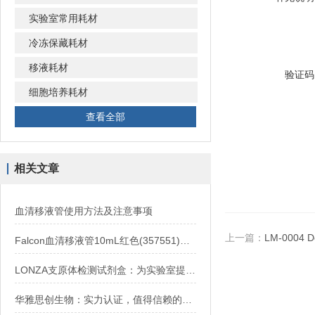
实验室常用耗材
冷冻保藏耗材
移液耗材
验证码
细胞培养耗材
查看全部
相关文章
血清移液管使用方法及注意事项
上一篇：
LM-0004 
Falcon血清移液管10mL红色(357551)与5mL/25mL区别及选购
LONZA支原体检测试剂盒：为实验室提供可靠的支原体检测方案
华雅思创生物：实力认证，值得信赖的OriGen中国授权代理商