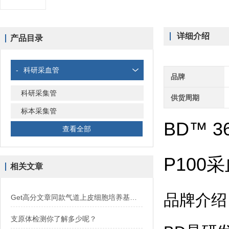
详细介绍
产品目录
-
科研采血管
品牌
科研采集管
供货周期
标本采集管
BD™
3
查看全部
P100
相关文章
品牌介绍
Get高分文章同款气道上皮细胞培养基，买试剂，找华雅！
支原体检测你了解多少呢？